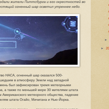
юдали жители Питтсбурга и его окрестностей во
лестящий огненный шар осветил утреннее небо.
►
2
тво НАСА, огненный шар оказался 500-
шедшим в атмосферу Земли над западной
амень был зафиксирован тремя метеорными
ва, а также по меньшей мере 30 жителями штата
м Американского метеорного общества, падение
елям штата Огайо, Мичигана и Нью-Йорка.