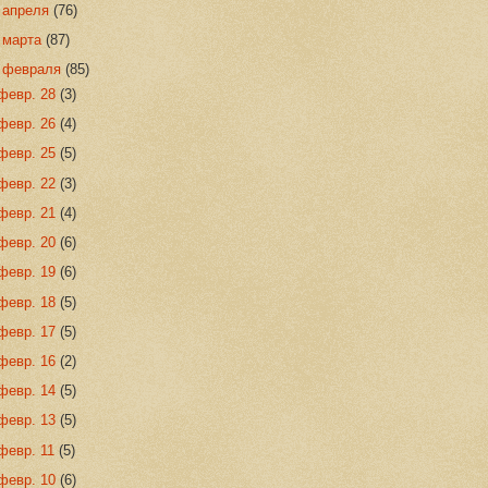
►
апреля
(76)
►
марта
(87)
▼
февраля
(85)
февр. 28
(3)
февр. 26
(4)
февр. 25
(5)
февр. 22
(3)
февр. 21
(4)
февр. 20
(6)
февр. 19
(6)
февр. 18
(5)
февр. 17
(5)
февр. 16
(2)
февр. 14
(5)
февр. 13
(5)
февр. 11
(5)
февр. 10
(6)