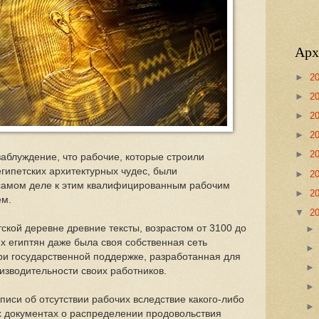
Арх
►
2
►
2
►
2
►
2
►
2
аблуждение, что рабочие, которые строили
гипетских архитектурных чудес, были
►
2
самом деле к этим квалифицированным рабочим
►
2
ем.
▼
2
ской деревне древние тексты, возрастом от 3100 до
их египтян даже была своя собственная сеть
и государственной поддержке, разработанная для
зводительности своих работников.
писи об отсутствии рабочих вследствие какого-либо
х документах о распределении продовольствия