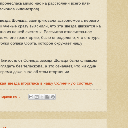
о пронеслась мимо нас на расстоянии всего пяти
ллионов километров).
звезда Шольца, заинтриговала астрономов с первого
к ученые сразу выяснили, что эта звезда движется на
нно из нашей системы. Рассчитав относительное
ак же его траекторию, было определено, что его курс
голки облака Оорта, которое окружает нашу
близость от Солнца, звезда Шольца была слишком
лядеть без телескопа, а это означает, что ни один
 время даже знал об этом вторжении.
ужая звезда вторглась в нашу Солнечную систему
.
тариев нет: