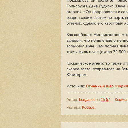
«Оказалось, он пролетел прям
Гринсбурга Дэйв Вудкокс (Dave 
вторник. «Он направлялся с севе
озарял своим светом четверть 
оттенок, однако его хвост был я
Как сообщает Американское мет
заявили, что появлению огненн
вспыхнул ярче, чем полная луна
тысяч миль в час (около 72 500
Космическое агентство также отм
скорее всего, отправился на З
Юпитером.
Источник:
Огненный шар озарил
Автор:
bergamot
на
15:57
Коммен
Ярлыки:
Космос