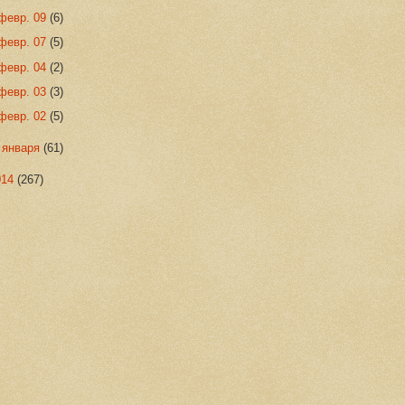
февр. 09
(6)
февр. 07
(5)
февр. 04
(2)
февр. 03
(3)
февр. 02
(5)
►
января
(61)
014
(267)