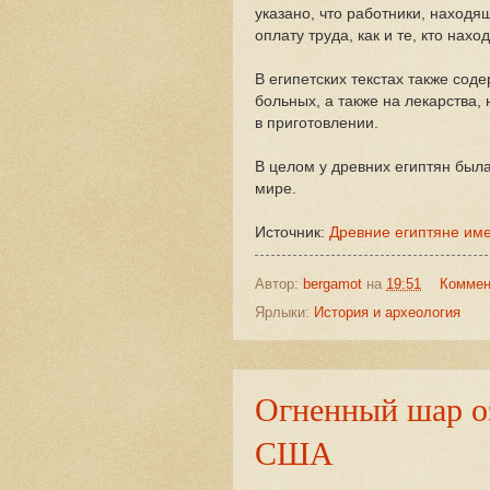
указано, что работники, наход
оплату труда, как и те, кто нах
В египетских текстах также сод
больных, а также на лекарства,
в приготовлении.
В целом у древних египтян был
мире.
Источник:
Древние египтяне им
Автор:
bergamot
на
19:51
Коммен
Ярлыки:
История и археология
Огненный шар оз
США