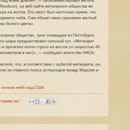
о над моим домом», — прокомментировал житель
Woodcox), на веб-сайте метеорного общества во
ра на восток. Его хвост был настолько ярким, что
видимого неба. Сам объект имел оранжево-желтый
рко белого цвета».
еорное общество, трое очевидцев из Питтсбурга
ого шара предшествовал сильный гул. «Метеорит
 и пролетел почти строго на восток со скоростью 45
 километров в час)», — сообщает агентство НАСА.
етило, что, в соответствии с орбитой метеорита, он,
емлю из главного пояса астероидов между Марсом и
 ночное небо над США
.
тариев нет: