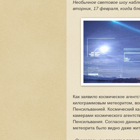
Необычное световое шоу набл
вторник, 17 февраля, когда б
Как заявило космическое агентс
килограммовым метеоритом, во
Пенсильванией. Космический к
камерами космического агентст
Пенсильвания. Согласно данны
метеорита было видно даже жит