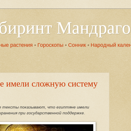
абиринт Мандраг
ные растения
•
Гороскопы
•
Сонник
•
Народный кале
не имели сложную систему
е тексты показывают, что египтяне имели
ранения при государственной поддержке.