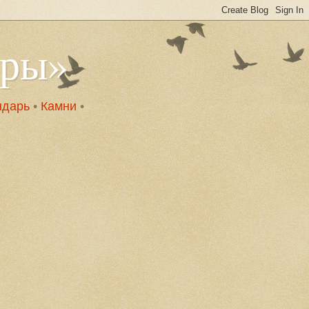
оры»
ндарь
•
Камни
•