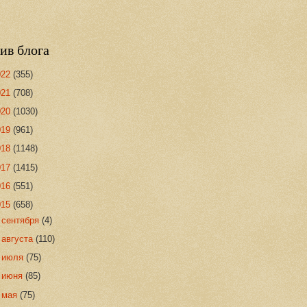
ив блога
022
(355)
021
(708)
020
(1030)
019
(961)
018
(1148)
017
(1415)
016
(551)
015
(658)
►
сентября
(4)
►
августа
(110)
►
июля
(75)
►
июня
(85)
►
мая
(75)