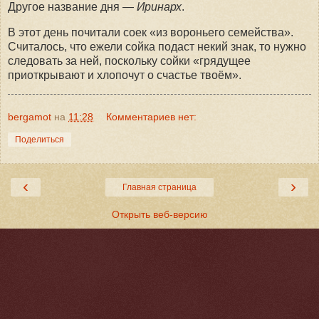
Другое название дня —
Иринарх
.
В этот день почитали соек «из вороньего семейства».
Считалось, что ежели сойка подаст некий знак, то нужно
следовать за ней, поскольку сойки «грядущее
приоткрывают и хлопочут о счастье твоём».
bergamot
на
11:28
Комментариев нет:
Поделиться
‹
›
Главная страница
Открыть веб-версию