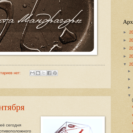
Арх
►
2
►
2
►
2
►
2
▼
2
тариев нет:
ентября
 её сегодня
ротивоположного