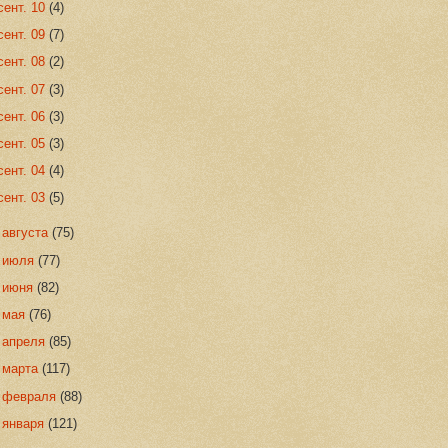
сент. 10
(4)
сент. 09
(7)
сент. 08
(2)
сент. 07
(3)
сент. 06
(3)
сент. 05
(3)
сент. 04
(4)
сент. 03
(5)
►
августа
(75)
►
июля
(77)
►
июня
(82)
►
мая
(76)
►
апреля
(85)
►
марта
(117)
►
февраля
(88)
►
января
(121)