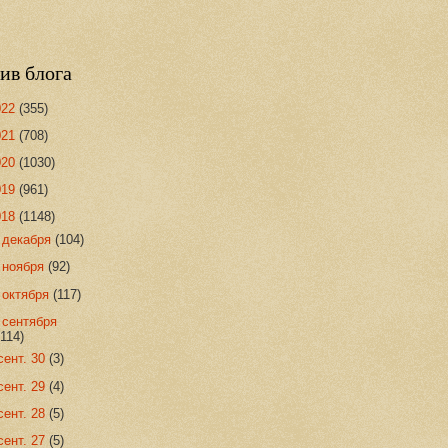
ив блога
022
(355)
021
(708)
020
(1030)
019
(961)
018
(1148)
►
декабря
(104)
►
ноября
(92)
►
октября
(117)
▼
сентября
(114)
сент. 30
(3)
сент. 29
(4)
сент. 28
(5)
сент. 27
(5)