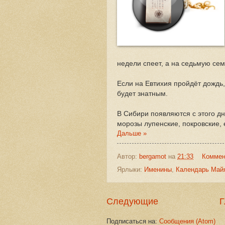
недели спеет, а на седьмую сем
Если на Евтихия пройдёт дождь,
будет знатным.
В Сибири появляются с этого д
морозы лупенские, покровские, 
Дальше »
Автор:
bergamot
на
21:33
Коммен
Ярлыки:
Именины
,
Календарь Май
Следующие
Г
Подписаться на:
Сообщения (Atom)