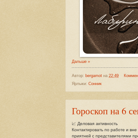
Дальше »
Автор:
bergamot
на
22:49
Коммен
Ярлыки:
Сонник
Гороскоп на 6 с
📈 Деловая активность
Контактировать по работе и вне
приятней с представителями п