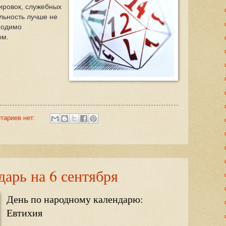
ировок, служебных
льность лучше не
ходимо
ом.
тариев нет:
арь на 6 сентября
День по народному календарю:
Евтихия