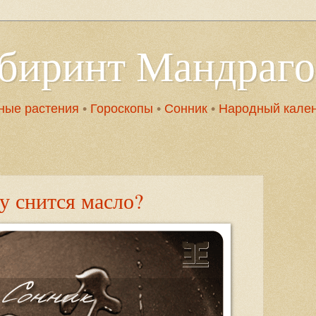
абиринт Мандраг
ные растения
•
Гороскопы
•
Сонник
•
Народный кале
у снится масло?