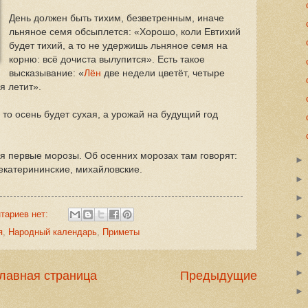
День должен быть тихим, безветренным, иначе
льняное семя обсыплется: «Хорошо, коли Евтихий
будет тихий, а то не удержишь льняное семя на
корню: всё дочиста вылупится». Есть такое
высказывание: «
Лён
две недели цветёт, четыре
я летит».
 то осень будет сухая, а урожай на будущий год
ня первые морозы. Об осенних морозах там говорят:
екатерининские, михайловские.
тариев нет:
я
,
Народный календарь
,
Приметы
лавная страница
Предыдущие