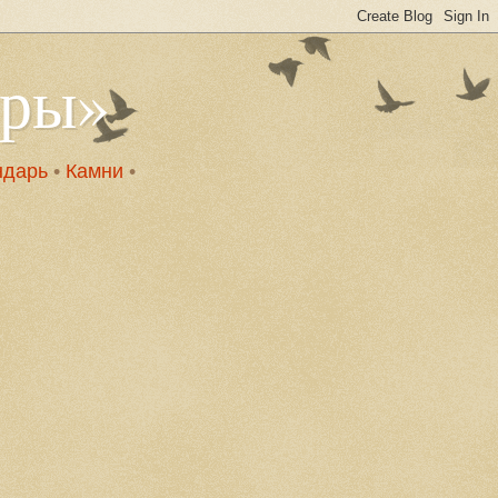
оры»
ндарь
•
Камни
•