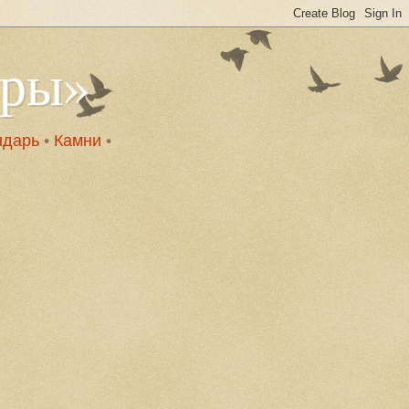
оры»
ндарь
•
Камни
•