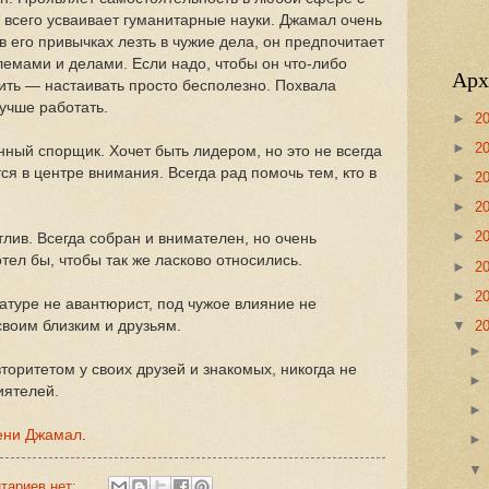
 всего усваивает гуманитарные науки. Джамал очень
в его привычках лезть в чужие дела, он предпочитает
емами и делами. Если надо, чтобы он что-либо
Арх
ить — настаивать просто бесполезно. Похвала
учше работать.
►
2
►
2
ый спорщик. Хочет быть лидером, но это не всегда
ся в центре внимания. Всегда рад помочь тем, кто в
►
2
►
2
►
2
лив. Всегда собран и внимателен, но очень
тел бы, чтобы так же ласково относились.
►
2
►
2
атуре не авантюрист, под чужое влияние не
своим близким и друзьям.
▼
2
оритетом у своих друзей и знакомых, никогда не
иятелей.
ени Джамал
.
тариев нет: