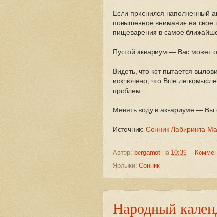
Если приснился наполненный а
повышенное внимание на свое 
пищеварения в самое ближайше
Пустой аквариум — Вас может о
Видеть, что кот пытается вылов
исключено, что Вше легкомысле
проблем.
Менять воду в аквариуме — Вы 
Источник:
Сонник Лабиринта М
Автор:
bergamot
на
10:39
Коммен
Ярлыки:
Сонник
Народный календ