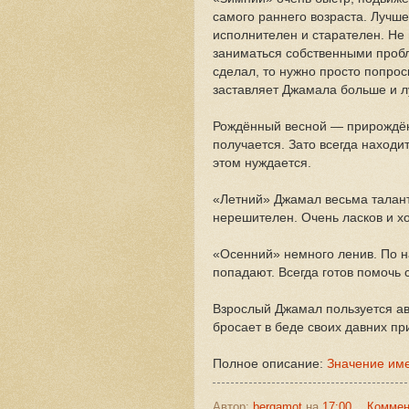
самого раннего возраста. Лучше
исполнителен и старателен. Не 
заниматься собственными пробл
сделал, то нужно просто попрос
заставляет Джамала больше и л
Рождённый весной — прирождённ
получается. Зато всегда находит
этом нуждается.
«Летний» Джамал весьма талант
нерешителен. Очень ласков и хо
«Осенний» немного ленив. По н
попадают. Всегда готов помочь 
Взрослый Джамал пользуется авт
бросает в беде своих давних пр
Полное описание:
Значение им
Автор:
bergamot
на
17:00
Коммен