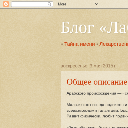
Блог «Л
•
Тайна имени
•
Лекарствен
воскресенье, 3 мая 2015 г.
Общее описание
Арабского происхождения — «сл
Мальчик этот всегда подвижен и
всевозможными талантами. Быс
Развит физически, любит подви
«Зимний» очень быстр, подвиже