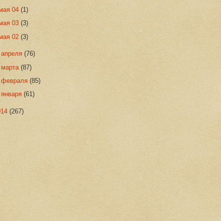
мая 04
(1)
мая 03
(3)
мая 02
(3)
►
апреля
(76)
►
марта
(87)
►
февраля
(85)
►
января
(61)
014
(267)