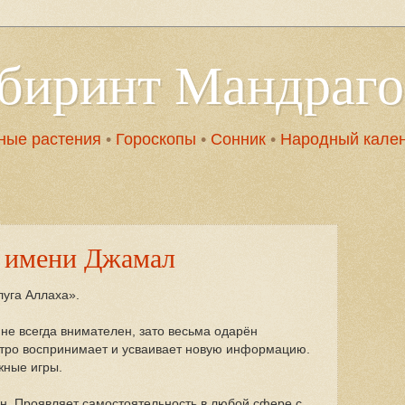
абиринт Мандраг
ные растения
•
Гороскопы
•
Сонник
•
Народный кале
 имени Джамал
уга Аллаха».
 не всегда внимателен, зато весьма одарён
тро воспринимает и усваивает новую информацию.
жные игры.
н. Проявляет самостоятельность в любой сфере с