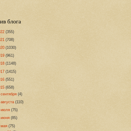
ив блога
022
(355)
021
(708)
020
(1030)
019
(961)
018
(1148)
017
(1415)
016
(551)
015
(658)
►
сентября
(4)
►
августа
(110)
►
июля
(75)
►
июня
(85)
▼
мая
(75)