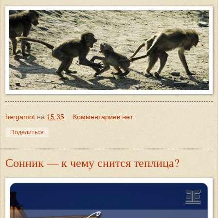
bergamot
на
15:35
Комментариев нет:
Поделиться
Сонник — к чему снится теплица?