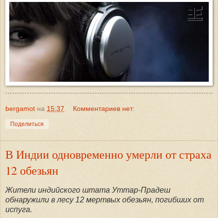
bergamot
на
15:37
Комментариев нет:
Поделиться
В Индии одновременно умерли от страха
12 обезьян
Жители индийского штата Уттар-Прадеш
обнаружили в лесу 12 мертвых обезьян, погибших от
испуга.