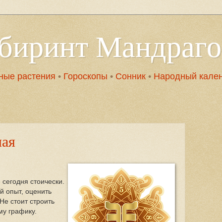
абиринт Мандраг
ные растения
•
Гороскопы
•
Сонник
•
Народный кале
мая
сегодня стоически.
й опыт, оценить
Не стоит строить
му графику.