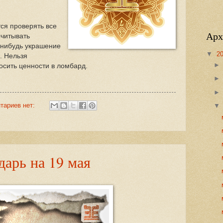
ся проверять все
Арх
ычитывать
-нибудь украшение
▼
2
. Нельзя
осить ценности в ломбард.
тариев нет:
арь на 19 мая