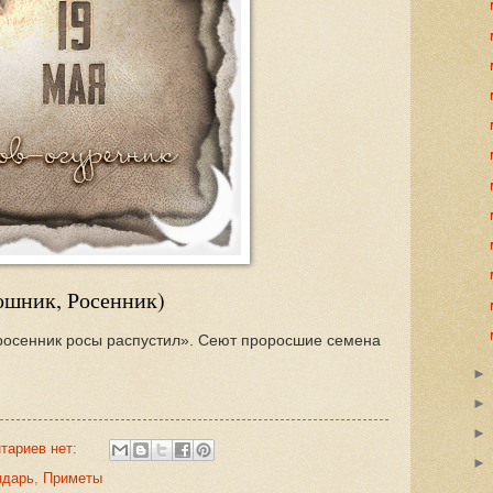
ошник, Росенник)
росенник росы распустил». Сеют проросшие семена
тариев нет:
ндарь
,
Приметы