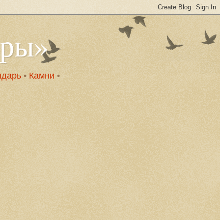
оры»
ндарь
•
Камни
•