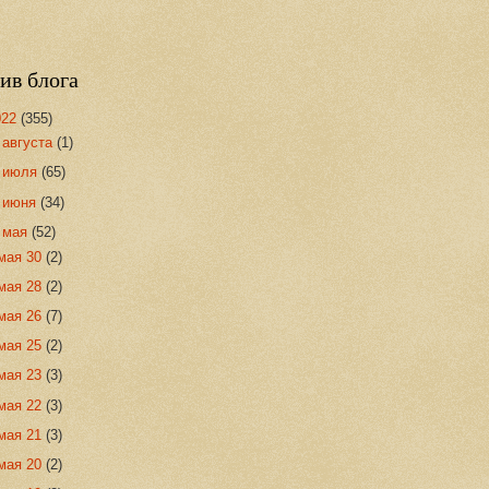
ив блога
022
(355)
►
августа
(1)
►
июля
(65)
►
июня
(34)
▼
мая
(52)
мая 30
(2)
мая 28
(2)
мая 26
(7)
мая 25
(2)
мая 23
(3)
мая 22
(3)
мая 21
(3)
мая 20
(2)