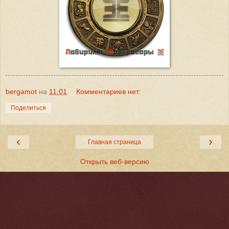
bergamot
на
11:01
Комментариев нет:
Поделиться
‹
›
Главная страница
Открыть веб-версию