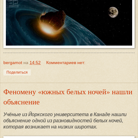
bergamot
на
14:52
Комментариев нет:
Поделиться
Феномену «южных белых ночей» нашли
объяснение
Учёные из Йоркского университета в Канаде нашли
объяснение одной из разновидностей белых ночей,
которая возникает на низких широтах.