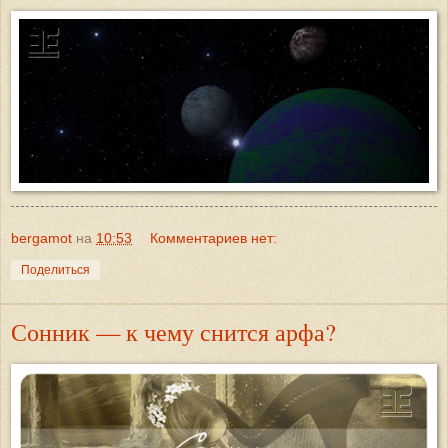
bergamot
на
10:53
Комментариев нет:
Поделиться
Сонник — к чему снится арфа?