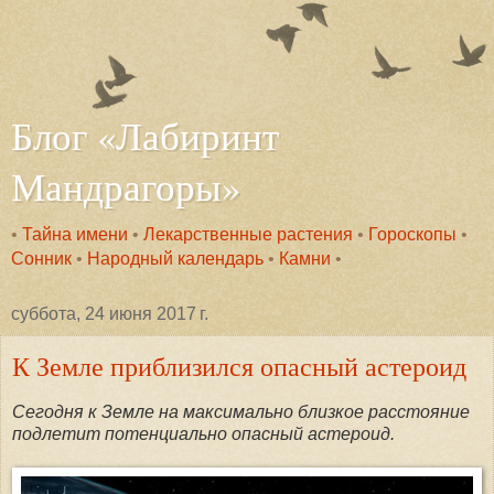
Блог «Лабиринт
Мандрагоры»
•
Тайна имени
•
Лекарственные растения
•
Гороскопы
•
Сонник
•
Народный календарь
•
Камни
•
суббота, 24 июня 2017 г.
К Земле приблизился опасный астероид
Сегодня к Земле на максимально близкое расстояние
подлетит потенциально опасный астероид.