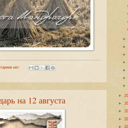
тариев нет:
►
2
арь на 12 августа
►
2
►
2
►
2
►
2