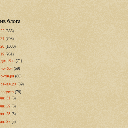
ив блога
022
(355)
021
(708)
020
(1030)
019
(961)
►
декабря
(71)
►
ноября
(59)
►
октября
(86)
►
сентября
(89)
▼
августа
(79)
авг. 31
(3)
авг. 29
(3)
авг. 28
(3)
авг. 27
(5)