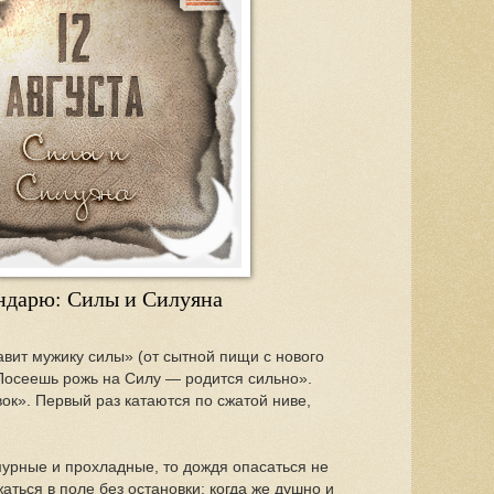
ндарю: Силы и Силуяна
авит мужику силы» (от сытной пищи с нового
Посеешь рожь на Силу — родится сильно».
ок». Первый раз катаются по сжатой ниве,
мурные и прохладные, то дождя опасаться не
аться в поле без остановки; когда же душно и