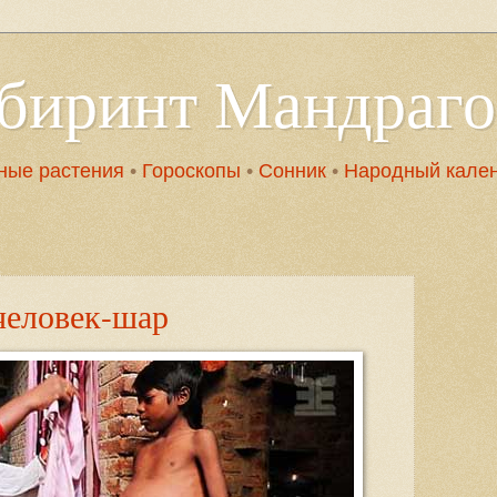
абиринт Мандраг
ные растения
•
Гороскопы
•
Сонник
•
Народный кале
человек-шар