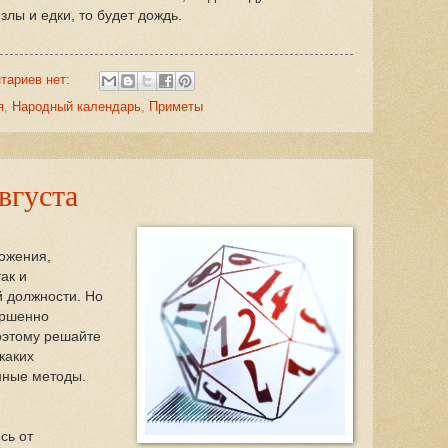
злы и едки, то будет дождь.
тариев нет:
я
,
Народный календарь
,
Приметы
вгуста
ожения,
ак и
й должности. Но
ершенно
оэтому решайте
каких
нные методы.
сь от