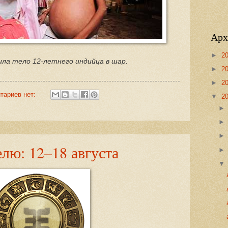
Арх
►
2
ла тело 12-летнего индийца в шар.
►
2
►
2
тариев нет:
▼
2
елю: 12–18 августа