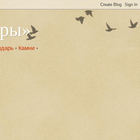
оры»
ндарь
•
Камни
•