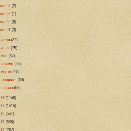
авг. 04
(2)
авг. 03
(1)
авг. 02
(6)
авг. 01
(3)
►
июля
(82)
►
июня
(75)
►
мая
(87)
►
апреля
(85)
►
марта
(97)
►
февраля
(69)
►
января
(82)
018
(1148)
017
(1415)
016
(551)
015
(658)
014
(267)