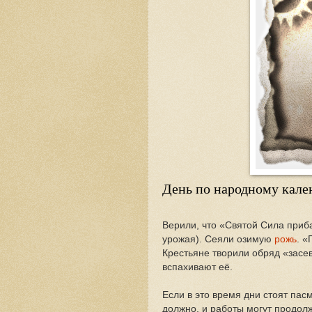
День по народному кале
Верили, что «Святой Сила приб
урожая). Сеяли озимую
рожь
. «
Крестьяне творили обряд «засев
вспахивают её.
Если в это время дни стоят пас
должно, и работы могут продолж