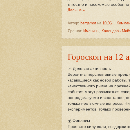
тягостно и насекомые особенно 
Дальше »
Автор:
bergamot
на
10:06
Коммен
Ярлыки:
Именины
,
Календарь Май
Гороскоп на 12 а
📈 Деловая активность
Вероятны перспективные предл
касающиеся как новой работы, т
качественного рывка на прежне
события могут развиваться сов
непредсказуемо и спонтанно, п
только неотложные вопросы. Ни
экспериментов, только провере
💰 Финансы
Проявите силу воли, воздержите