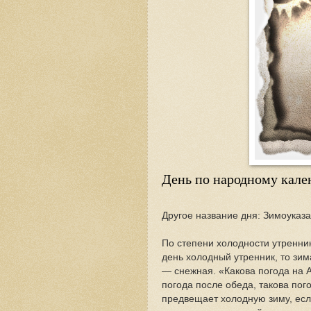
День по народному кал
Другое название дня: Зимоуказ
По степени холодности утренник
день холодный утренник, то зим
— снежная. «Какова погода на А
погода после обеда, такова пог
предвещает холодную зиму, есл