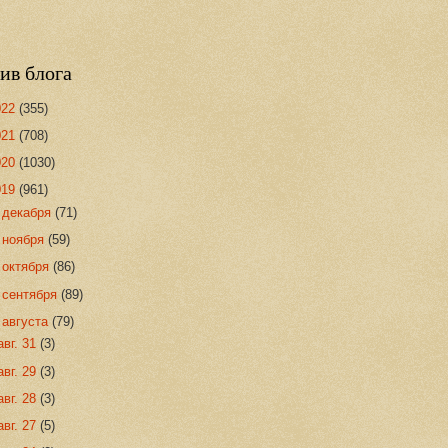
ив блога
022
(355)
021
(708)
020
(1030)
019
(961)
►
декабря
(71)
►
ноября
(59)
►
октября
(86)
►
сентября
(89)
▼
августа
(79)
авг. 31
(3)
авг. 29
(3)
авг. 28
(3)
авг. 27
(5)