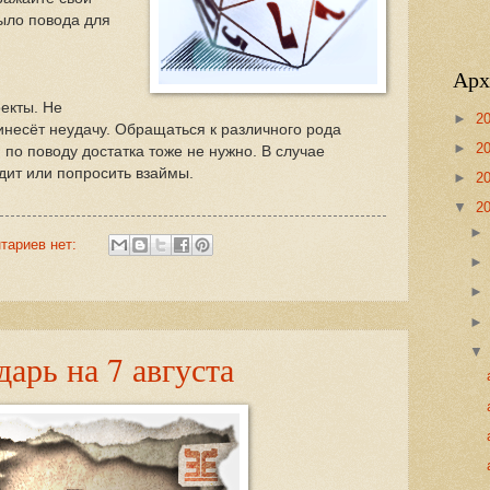
было повода для
Арх
екты. Не
►
2
инесёт неудачу. Обращаться к различного рода
►
2
 по поводу достатка тоже не нужно. В случае
дит или попросить взаймы.
►
2
▼
2
тариев нет:
арь на 7 августа