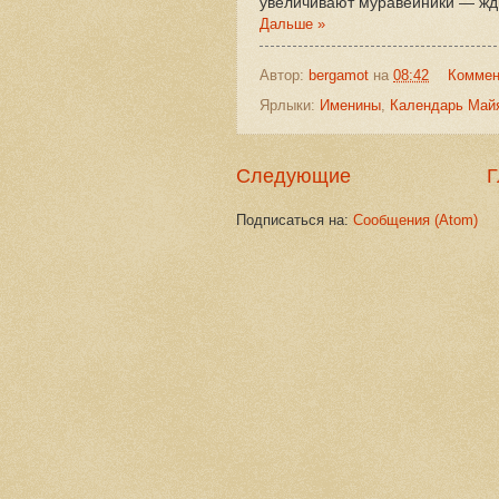
увеличивают муравейники — жд
Дальше »
Автор:
bergamot
на
08:42
Коммен
Ярлыки:
Именины
,
Календарь Май
Следующие
Г
Подписаться на:
Сообщения (Atom)