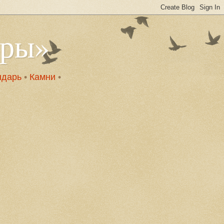
оры»
ндарь
•
Камни
•