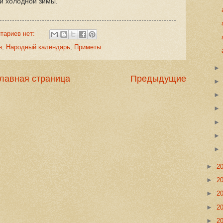
и холодной зимы.
тариев нет:
я
,
Народный календарь
,
Приметы
лавная страница
Предыдущие
►
2
►
2
►
2
►
2
►
2