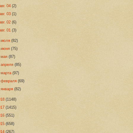
авг. 04
(2)
авг. 03
(1)
авг. 02
(6)
авг. 01
(3)
►
июля
(82)
►
июня
(75)
►
мая
(87)
►
апреля
(85)
►
марта
(97)
►
февраля
(69)
►
января
(82)
018
(1148)
017
(1415)
016
(551)
015
(658)
014
(267)