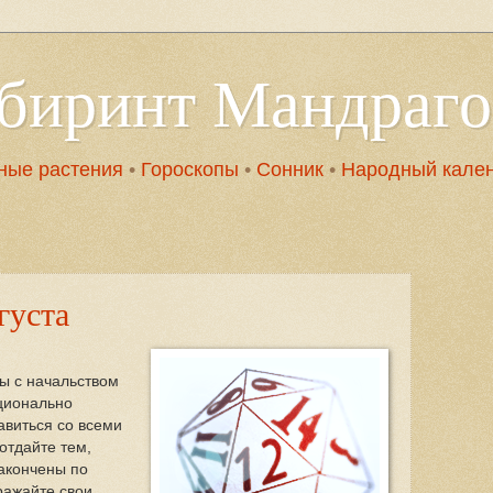
абиринт Мандраг
ные растения
•
Гороскопы
•
Сонник
•
Народный кале
густа
ы с начальством
ционально
авиться со всеми
отдайте тем,
закончены по
ражайте свои