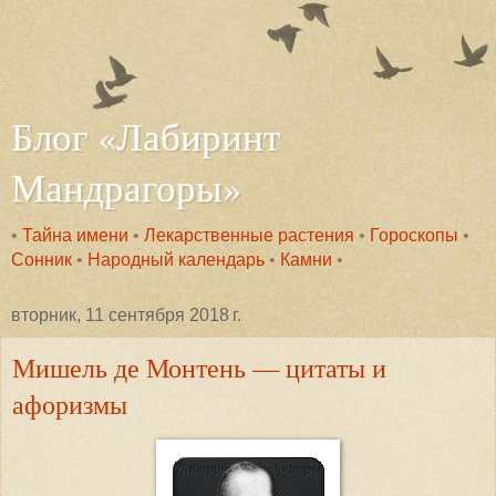
Блог «Лабиринт
Мандрагоры»
•
Тайна имени
•
Лекарственные растения
•
Гороскопы
•
Сонник
•
Народный календарь
•
Камни
•
вторник, 11 сентября 2018 г.
Мишель де Монтень — цитаты и
афоризмы