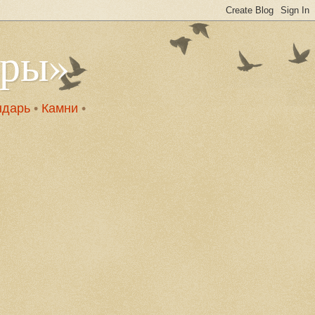
оры»
ндарь
•
Камни
•