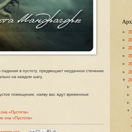
Арх
►
2
►
2
►
2
►
2
►
2
о падения в пустоту, предвещает неудачное стечение
►
2
ально на каждом шагу.
▼
2
пустое помещение, наяву вас ждут временные
 сна «Пустота»
е сна «Пустота»
тариев нет: