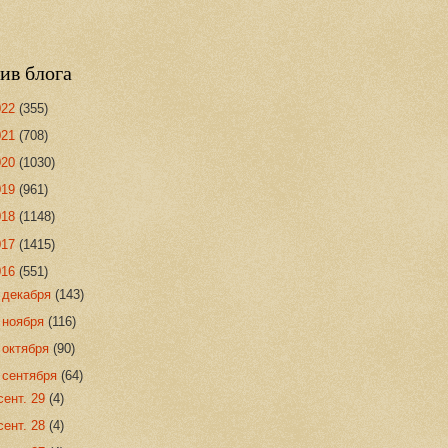
ив блога
022
(355)
021
(708)
020
(1030)
019
(961)
018
(1148)
017
(1415)
016
(551)
►
декабря
(143)
►
ноября
(116)
►
октября
(90)
▼
сентября
(64)
сент. 29
(4)
сент. 28
(4)