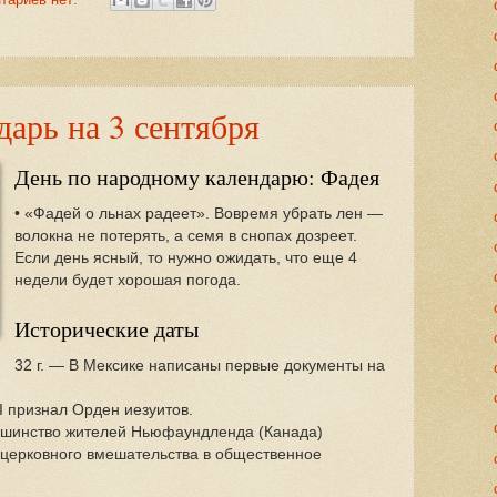
арь на 3 сентября
День по народному календарю: Фадея
• «Фадей о льнах радеет». Вовремя убрать лен —
волокна не потерять, а семя в снопах дозреет.
Если день ясный, то нужно ожидать, что еще 4
недели будет хорошая погода.
Исторические даты
32 г. — В Мексике написаны первые документы на
.
II признал Орден иезуитов.
ьшинство жителей Ньюфаундленда (Канада)
 церковного вмешательства в общественное