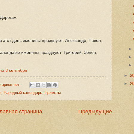
Дорога».
в этот день именины празднуют: Александр, Павел,
 календарю именины празднуют: Григорий, Зенон,
на 3 сентября
►
2
►
2
тариев нет:
я
,
Народный календарь
,
Приметы
лавная страница
Предыдущие