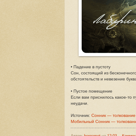
• Падение в пустоту
Сон, состоящий из бесконечног
обстоятельств и невезение букв
• Пустое помещение
Если вам приснилось какое-то 
неудачи.
Источник:
Сонник — толкование
Мобильный Сонник — толковани
Автор:
bergamot
на
12:03
Коммен