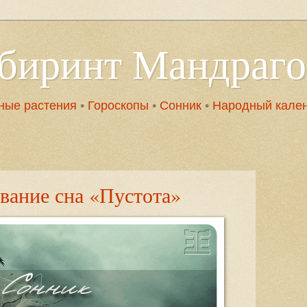
абиринт Мандраг
ные растения
•
Гороскопы
•
Сонник
•
Народный кале
вание сна «Пустота»