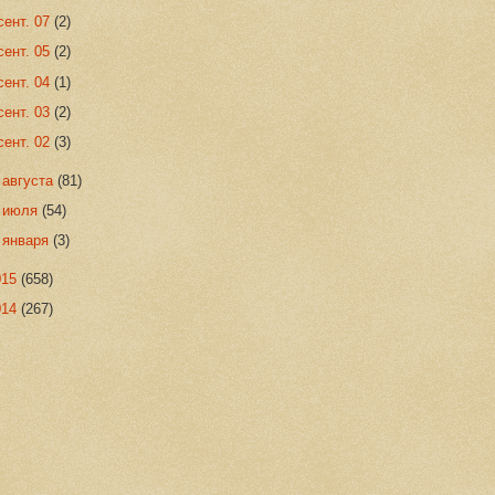
сент. 07
(2)
сент. 05
(2)
сент. 04
(1)
сент. 03
(2)
сент. 02
(3)
►
августа
(81)
►
июля
(54)
►
января
(3)
015
(658)
014
(267)