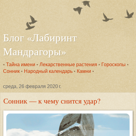
Блог «Лабиринт
Мандрагоры»
•
Тайна имени
•
Лекарственные растения
•
Гороскопы
•
Сонник
•
Народный календарь
•
Камни
•
среда, 26 февраля 2020 г.
Сонник — к чему снится удар?