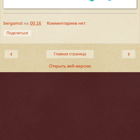
bergamot
на
00:16
Комментариев нет:
Поделиться
‹
›
Главная страница
Открыть веб-версию