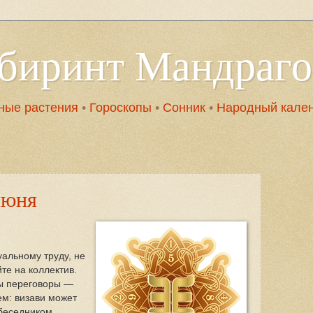
абиринт Мандраг
ные растения
•
Гороскопы
•
Сонник
•
Народный кале
июня
альному труду, не
те на коллектив.
ны переговоры —
м: визави может
беседником.