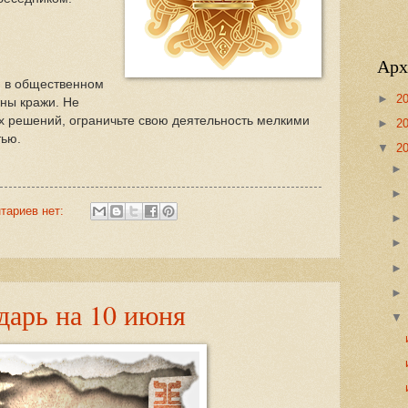
Арх
, в общественном
►
2
ны кражи. Не
 решений, ограничьте свою деятельность мелкими
►
2
тью.
▼
2
тариев нет:
дарь на 10 июня