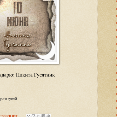
ндарю: Никита Гусятник
раж гусей.
тариев нет: