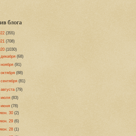
ив блога
022
(355)
021
(708)
020
(1030)
►
декабря
(68)
►
ноября
(91)
►
октября
(88)
►
сентября
(81)
►
августа
(79)
►
июля
(83)
▼
июня
(78)
июн. 30
(2)
июн. 29
(6)
июн. 28
(1)