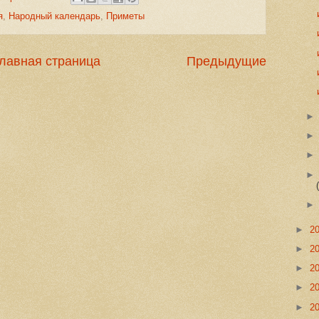
я
,
Народный календарь
,
Приметы
лавная страница
Предыдущие
►
2
►
2
►
2
►
2
►
2