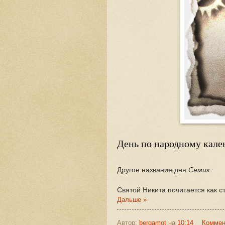
День по народному кале
Другое название дня
Семик
.
Святой Никита почитается как ст
Дальше »
Автор:
bergamot
на
10:14
Коммен