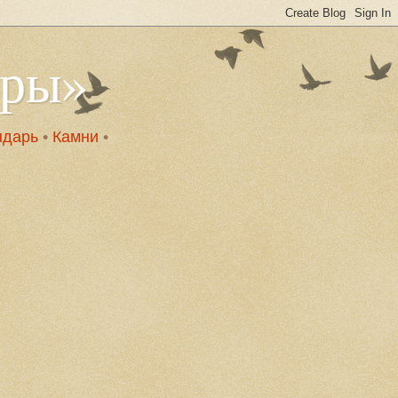
оры»
ндарь
•
Камни
•