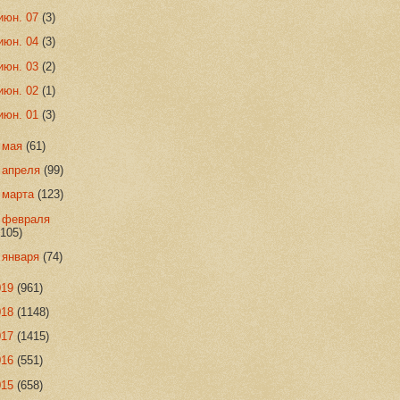
июн. 07
(3)
июн. 04
(3)
июн. 03
(2)
июн. 02
(1)
июн. 01
(3)
►
мая
(61)
►
апреля
(99)
►
марта
(123)
►
февраля
(105)
►
января
(74)
019
(961)
018
(1148)
017
(1415)
016
(551)
015
(658)