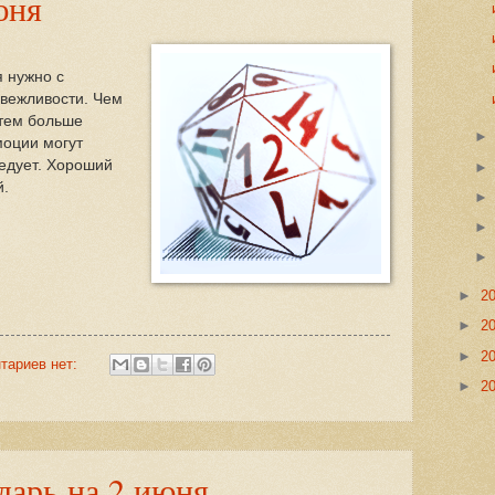
юня
я нужно с
 вежливости. Чем
 тем больше
моции могут
ледует. Хороший
й.
►
2
►
2
►
2
тариев нет:
►
2
дарь на 2 июня