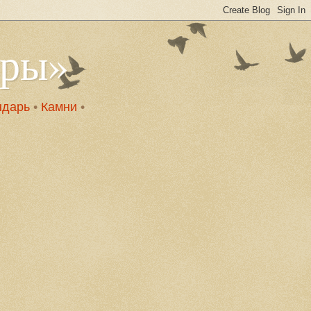
оры»
ндарь
•
Камни
•