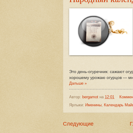
Это день-огуречник: сажают ог
хорошему урожаю огурцов — мн
Дальше »
Автор:
bergamot
на
12:01
Коммен
Ярлыки:
Именины
,
Календарь Май
Следующие
Г