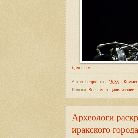
Дальше »
Автор:
bergamot
на
15:38
Коммен
Ярлыки:
Внеземные цивилизации
Археологи раскр
иракского город