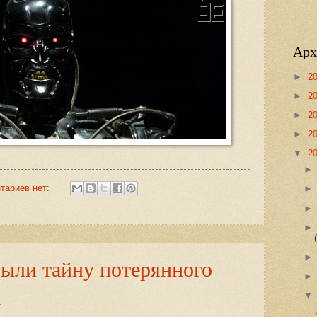
Арх
►
2
►
2
►
2
►
2
▼
2
тариев нет:
ыли тайну потерянного
а