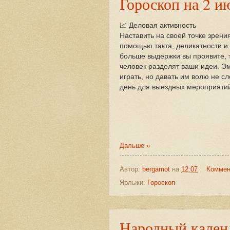
Гороскоп на 2 и
📈 Деловая активность
Наставить на своей точке зрени
помощью такта, деликатности и
больше выдержки вы проявите,
человек разделят ваши идеи. Э
играть, но давать им волю не с
день для выездных мероприяти
Дальше »
Автор:
bergamot
на
12:07
Коммен
Ярлыки:
Гороскоп
Народный кален