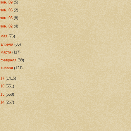
июн. 09
(5)
июн. 06
(2)
июн. 05
(8)
июн. 02
(4)
►
мая
(76)
►
апреля
(85)
►
марта
(117)
►
февраля
(88)
►
января
(121)
017
(1415)
016
(551)
015
(658)
014
(267)