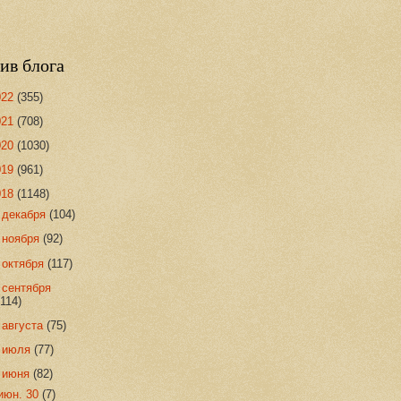
ив блога
022
(355)
021
(708)
020
(1030)
019
(961)
018
(1148)
►
декабря
(104)
►
ноября
(92)
►
октября
(117)
►
сентября
(114)
►
августа
(75)
►
июля
(77)
▼
июня
(82)
июн. 30
(7)