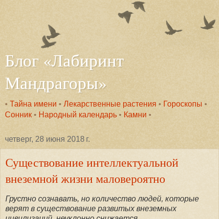
Блог «Лабиринт
Мандрагоры»
•
Тайна имени
•
Лекарственные растения
•
Гороскопы
•
Сонник
•
Народный календарь
•
Камни
•
четверг, 28 июня 2018 г.
Существование интеллектуальной
внеземной жизни маловероятно
Грустно сознавать, но количество людей, которые
верят в существование развитых внеземных
цивилизаций, неуклонно снижается.