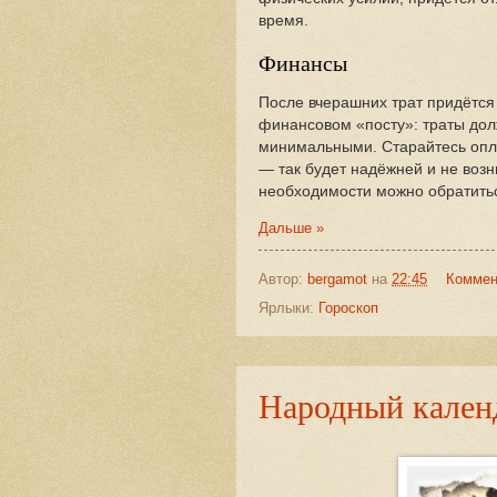
время.
Финансы
После вчерашних трат придётся
финансовом «посту»: траты до
минимальными. Старайтесь опла
— так будет надёжней и не возн
необходимости можно обратитьс
Дальше »
Автор:
bergamot
на
22:45
Коммен
Ярлыки:
Гороскоп
Народный календ