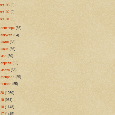
окт. 03
(6)
окт. 02
(2)
окт. 01
(3)
►
сентября
(66)
►
августа
(54)
►
июля
(53)
►
июня
(56)
►
мая
(50)
►
апреля
(62)
►
марта
(53)
►
февраля
(55)
►
января
(55)
020
(1030)
019
(961)
018
(1148)
017
(1415)