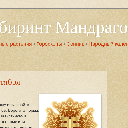
абиринт Мандраг
ные растения
•
Гороскопы
•
Сонник
•
Народный кале
ктября
разу исключайте
нов. Берегите нервы,
 завистниками.
ственных или
ложить на другое