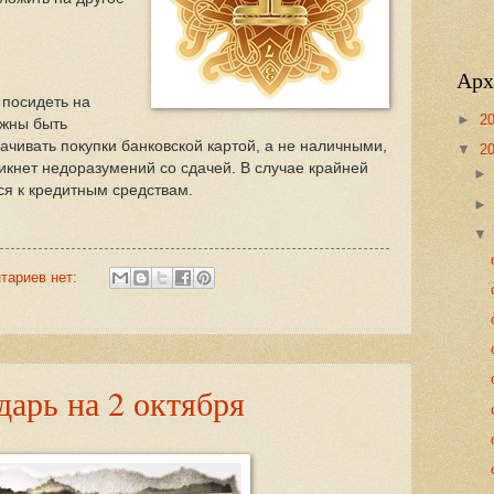
Арх
 посидеть на
►
2
лжны быть
чивать покупки банковской картой, а не наличными,
▼
2
икнет недоразумений со сдачей. В случае крайней
я к кредитным средствам.
тариев нет:
арь на 2 октября