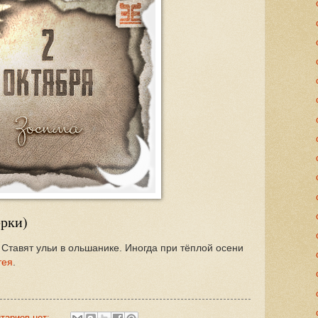
рки)
Ставят ульи в ольшанике. Иногда при тёплой осени
тея
.
тариев нет: