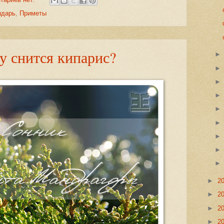
ндарь
,
Приметы
у снится кипарис?
►
2
►
2
►
2
►
2