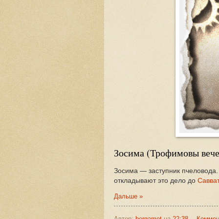
Зосима (Трофимовы вече
Зосима — заступник пчеловода. 
откладывают это дело до
Савва
Дальше »
Автор:
bergamot
на
22:38
Коммен