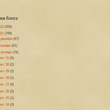
ив блога
022
(355)
021
(708)
►
декабря
(67)
►
ноября
(61)
▼
октября
(76)
окт. 31
(6)
окт. 30
(2)
окт. 29
(2)
окт. 28
(1)
окт. 27
(4)
окт. 26
(2)
окт. 25
(1)
окт. 24
(3)