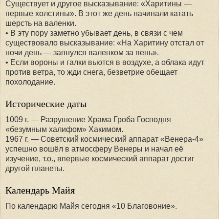
Существует и другое высказывание: «Харитины —
первые холстины». В этот же день начинали катать
шерсть на валенки.
• В эту пору заметно убывает день, в связи с чем
существовало высказывание: «На Харитину отстал от
ночи день — запнулся валенком за пень».
• Если вороны и галки вьются в воздухе, а облака идут
против ветра, то жди снега, безветрие обещает
похолодание.
Исторические даты
1009 г. — Разрушение Храма Гроба Господня
«безумным халифом» Хакимом.
1967 г. — Советский космический аппарат «Венера-4»
успешно вошёл в атмосферу Венеры и начал её
изучение, т.о., впервые космический аппарат достиг
другой планеты.
Календарь Майя
По календарю Майя сегодня «10 Благовоние».