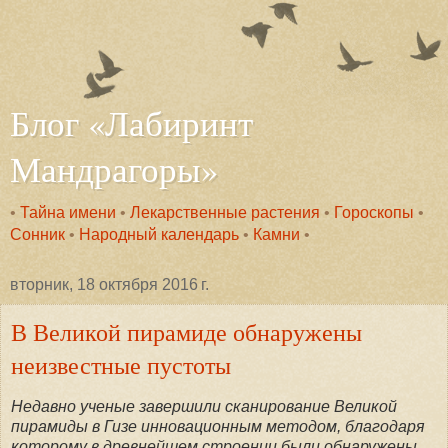
Блог «Лабиринт
Мандрагоры»
•
Тайна имени
•
Лекарственные растения
•
Гороскопы
•
Сонник
•
Народный календарь
•
Камни
•
вторник, 18 октября 2016 г.
В Великой пирамиде обнаружены
неизвестные пустоты
Недавно ученые завершили сканирование Великой
пирамиды в Гизе инновационным методом, благодаря
которому в древнейшем строении были обнаружены