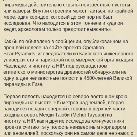
пирамиды действительно скрыты неизвестные пустоты
или камеры. Внутри строения может таиться, по крайней
мере, один коридор, который до сих пор не был
исследован. Что находится в этом тоннеле и куда он
ведет, археологам только предстоит выяснить».
Как было объявлено в сообщении, опубликованном на
прошлой неделе на сайте проекта Operation
ScanPyramids, исследователи из Каирского инженерного
университета и парижской некоммерческой организации
Наследие, и института HIP, под руководством
египетского министерства древностей обнаружили не
одну, а две неизвестные полости в 4500-летней Великой
пирамиды в Гизе.
Первая полость находится на северо-восточном краю
пирамиды на высоте 105 метров над землей, вторая
находится позади северной стороны в верхней части
входных ворот. Мехди Таюби (Mehdi Tayoubi) из
института HIP, как и другие исследователи-участники
проекта считают эту полость неизвестным коридором
или аномалией, поскольку они на самом деле не знают, с