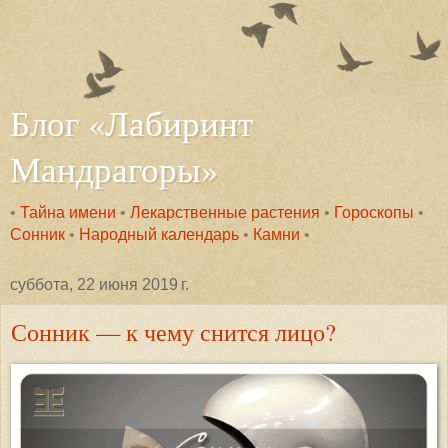
Блог «Лабиринт
Мандрагоры»
•
Тайна имени
•
Лекарственные растения
•
Гороскопы
•
Сонник
•
Народный календарь
•
Камни
•
суббота, 22 июня 2019 г.
Сонник — к чему снится лицо?