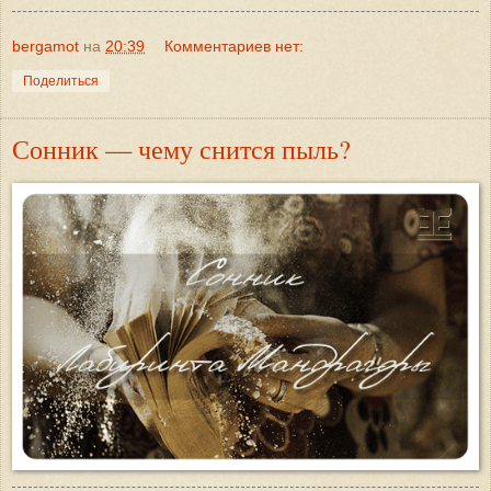
bergamot
на
20:39
Комментариев нет:
Поделиться
Сонник — чему снится пыль?