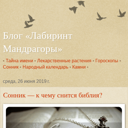
Блог «Лабиринт
Мандрагоры»
•
Тайна имени
•
Лекарственные растения
•
Гороскопы
•
Сонник
•
Народный календарь
•
Камни
•
среда, 26 июня 2019 г.
Сонник — к чему снится библия?