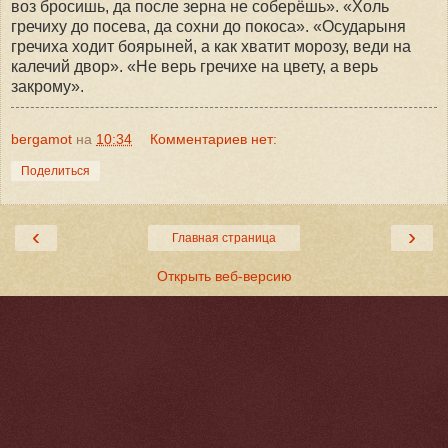
воз бросишь, да после зерна не соберёшь». «Холь
гречиху до посева, да сохни до покоса». «Осударыня
гречиха ходит боярыней, а как хватит морозу, веди на
калечий двор». «Не верь гречихе на цвету, а верь
закрому».
bergamot
на
10:34
Комментариев нет:
Поделиться
‹
›
Главная страница
Открыть веб-версию