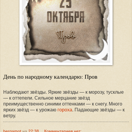
День по народному календарю: Пров
Наблюдают звёзды. Яркие звёзды — к морозу, тусклые
— к оттепели. Сильное мерцание звёзд
преимущественно синими оттенками — к снегу. Много
ярких звёзд — к урожаю
гороха
. Падающие звёзды — к
ветру.
bergamot
на
22:38
Комментариев нет: