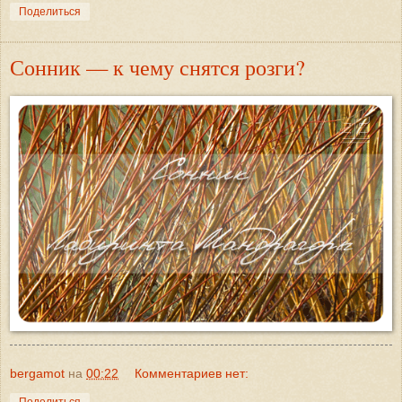
Поделиться
Сонник — к чему снятся розги?
bergamot
на
00:22
Комментариев нет:
Поделиться