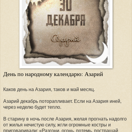
День по народному календарю: Азарий
Каков день на Азария, таков и май месяц.
Азарий декабрь поторапливает. Если на Азария иней,
через неделю будет тепло.
В старину в ночь после Азария, желая прогнать надолго
от жилья нечистую силу, жгли огромные костры и
приговаривали: «Разгони, огонь, потемь, постращай