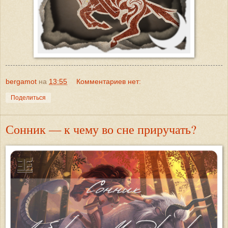
bergamot
на
13:55
Комментариев нет:
Поделиться
Сонник — к чему во сне приручать?