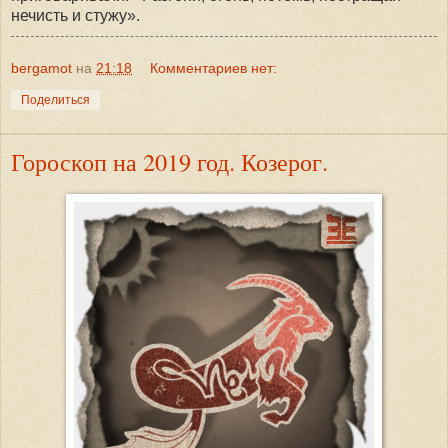
нечисть и стужу».
bergamot
на
21:18
Комментариев нет:
Поделиться
Гороскоп на 2019 год. Козерог.