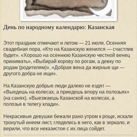
День по народному календарю: Казанская
Этот праздник отмечают и летом — 21 июля. Осенняя
свадебная пора. «Кто на Казанскую женился — счастлив
будет». «Хорошо на осеннюю Казанскую честной венец
принимать», «Выбирай корову по рогам, а девку по
родам (родителям)», «Добрая жена да жирные щи —
другого добра не ищи».
На Казанскую добрые люди далеко не ездят —
«Выедешь на колесах, а приедешь впору на полозьях»
(на санях). «Выезжаешь Казанской на колесах, а
полозья в телегу клади».
Некрасивые девушки бежали рано утром к роще, искали
тронутый инеем лист, гляделись в него, как в зеркало, и
верили, что все неказистое с их лица сойдет.