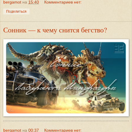
bergamot
на
15:40
Комментариев нет:
Поделиться
Сонник — к чему снится бегство?
bergamot
на
00:37
Комментариев нет: