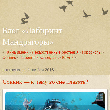
Блог «Лабиринт
Мандрагоры»
•
Тайна имени
•
Лекарственные растения
•
Гороскопы
•
Сонник
•
Народный календарь
•
Камни
•
воскресенье, 4 ноября 2018 г.
Сонник — к чему во сне плавать?