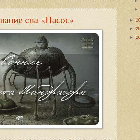
вание сна «Насос»
►
2
►
2
►
2