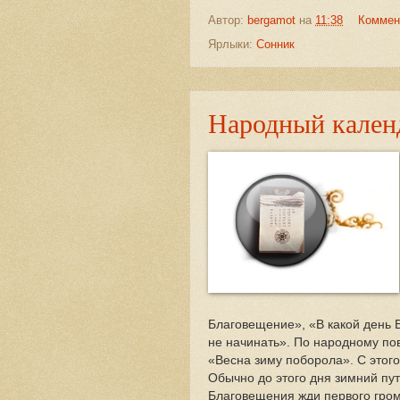
Автор:
bergamot
на
11:38
Коммен
Ярлыки:
Сонник
Народный календ
Благовещение», «В какой день Бл
не начинать». По народному пов
«Весна зиму поборола». С этог
Обычно до этого дня зимний пут
Благовещения жди первого гром