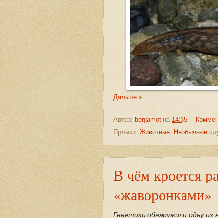
Дальше »
Автор:
bergamot
на
14:35
Коммен
Ярлыки:
Животные
,
Необычные сл
В чём кроется р
«жаворонками»
Генетики обнаружили одну из 