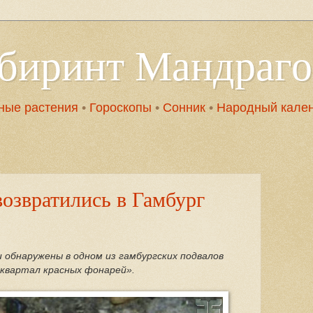
абиринт Мандраг
ные растения
•
Гороскопы
•
Сонник
•
Народный кале
озвратились в Гамбург
обнаружены в одном из гамбургских подвалов
«квартал красных фонарей».