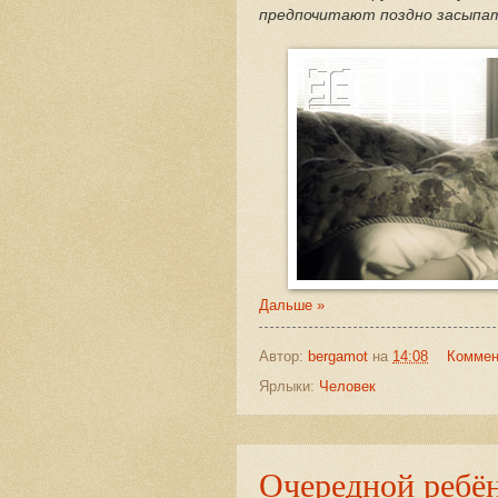
предпочитают поздно засыпат
Дальше »
Автор:
bergamot
на
14:08
Коммен
Ярлыки:
Человек
Очередной ребё