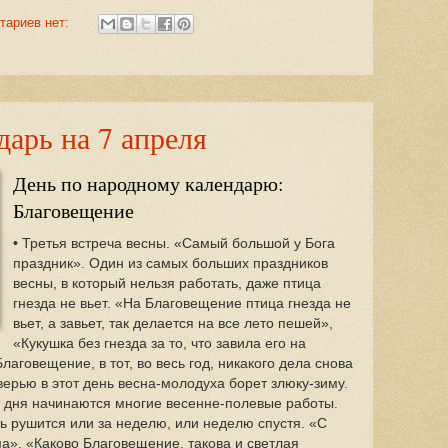
тариев нет:
арь на 7 апреля
День по народному календарю:
Благовещение
• Третья встреча весны. «Самый большой у Бога
праздник». Один из самых больших праздников
весны, в который нельзя работать, даже птица
гнезда не вьет. «На Благовещение птица гнезда не
вьет, а завьет, так делается на все лето пешей»,
«Кукушка без гнезда за то, что завила его на
аговещение, в тот, во весь год, никакого дела снова
ерью в этот день весна-молодуха борет злюку-зиму.
о дня начинаются многие весенне-полевые работы.
ь рушится или за неделю, или неделю спустя. «С
а». «Каково Благовещение, такова и светлая