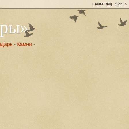
оры»
ндарь
•
Камни
•