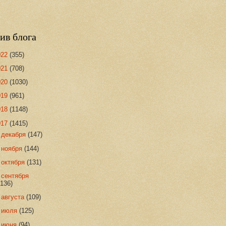
ив блога
022
(355)
021
(708)
020
(1030)
019
(961)
018
(1148)
017
(1415)
►
декабря
(147)
►
ноября
(144)
►
октября
(131)
►
сентября
(136)
►
августа
(109)
►
июля
(125)
►
июня
(94)