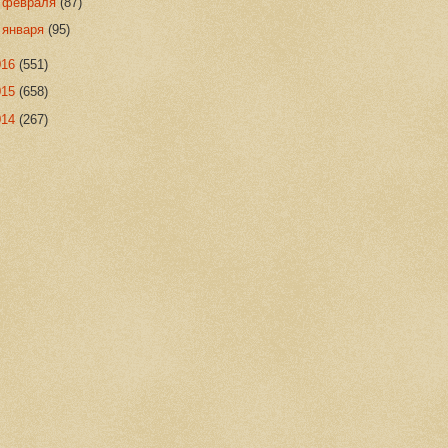
►
февраля
(87)
►
января
(95)
016
(551)
015
(658)
014
(267)