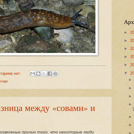
Арх
►
2
►
2
►
2
►
2
►
2
▼
2
тариев нет:
учаи
азница между «совами» и
возможных причин того, что некоторые люди