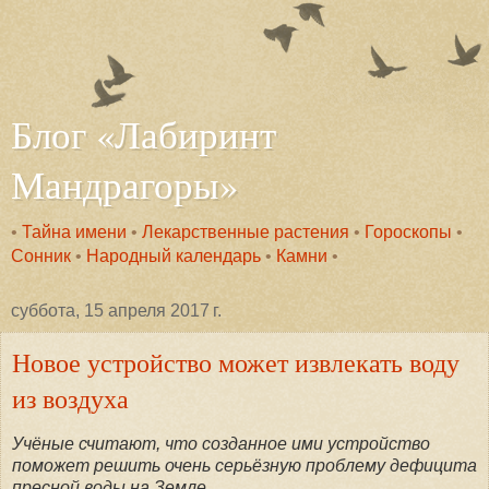
Блог «Лабиринт
Мандрагоры»
•
Тайна имени
•
Лекарственные растения
•
Гороскопы
•
Сонник
•
Народный календарь
•
Камни
•
суббота, 15 апреля 2017 г.
Новое устройство может извлекать воду
из воздуха
Учёные считают, что созданное ими устройство
поможет решить очень серьёзную проблему дефицита
пресной воды на Земле.