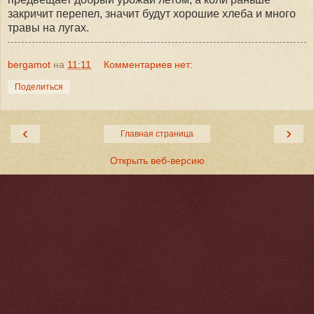
закричит перепел, значит будут хорошие хлеба и много
травы на лугах.
bergamot
на
11:11
Комментариев нет:
Поделиться
‹
›
Главная страница
Открыть веб-версию