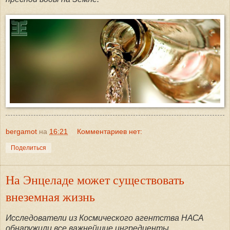
bergamot
на
16:21
Комментариев нет:
Поделиться
На Энцеладе может существовать
внеземная жизнь
Исследователи из Космического агентства НАСА
обнаружили все важнейшие ингредиенты,