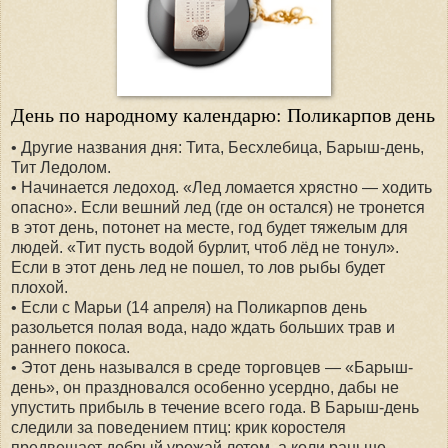
День по народному календарю: Поликарпов день
• Другие названия дня: Тита, Бесхлебица, Барыш-день,
Тит Ледолом.
• Начинается ледоход. «Лед ломается хрястно — ходить
опасно». Если вешний лед (где он остался) не тронется
в этот день, потонет на месте, год будет тяжелым для
людей. «Тит пусть водой бурлит, чтоб лёд не тонул».
Если в этот день лед не пошел, то лов рыбы будет
плохой.
• Если с Марьи (14 апреля) на Поликарпов день
разольется полая вода, надо ждать больших трав и
раннего покоса.
• Этот день назывался в среде торговцев — «Барыш-
день», он праздновался особенно усердно, дабы не
упустить прибыль в течение всего года. В Барыш-день
следили за поведением птиц: крик коростеля
предвещает добрый урожай летом, а коли раньше