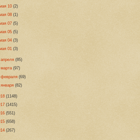
мая 10
(2)
мая 08
(1)
мая 07
(5)
мая 05
(5)
мая 04
(3)
мая 01
(3)
►
апреля
(85)
►
марта
(97)
►
февраля
(69)
►
января
(82)
018
(1148)
017
(1415)
016
(551)
015
(658)
014
(267)