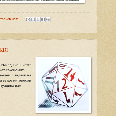
тариев нет:
мая
е выходные и чётко
жет сэкономить
ением с задачи на
сы выше интересов
итуациях вам