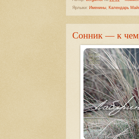
Ярлыки:
Именины
,
Календарь Май
Сонник — к чему