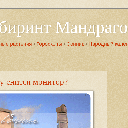
абиринт Мандраг
ные растения
•
Гороскопы
•
Сонник
•
Народный кале
у снится монитор?