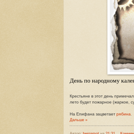
День по народному кал
Крестьяне в этот день примечал
лето будет пожарное (жаркое, с
На Епифана зацветает
рябина
.
Дальше »
Автор:
bergamot
на
21:31
Коммен