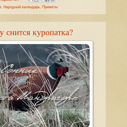
я
,
Народный календарь
,
Приметы
 снится куропатка?