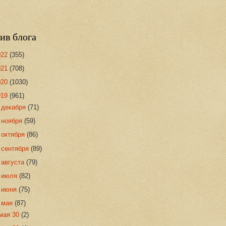
ив блога
022
(355)
021
(708)
020
(1030)
019
(961)
►
декабря
(71)
►
ноября
(59)
►
октября
(86)
►
сентября
(89)
►
августа
(79)
►
июля
(82)
►
июня
(75)
▼
мая
(87)
мая 30
(2)