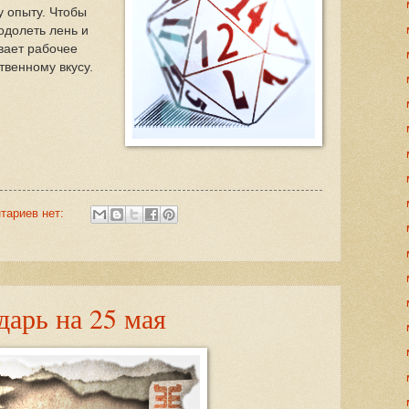
у опыту. Чтобы
одолеть лень и
вает рабочее
твенному вкусу.
тариев нет:
арь на 25 мая