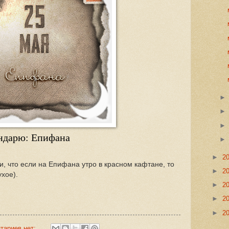
ендарю: Епифана
►
2
и, что если на Епифана утро в красном кафтане, то
►
2
ухое).
►
2
►
2
►
2
тариев нет: