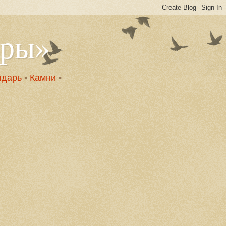
оры»
ндарь
•
Камни
•