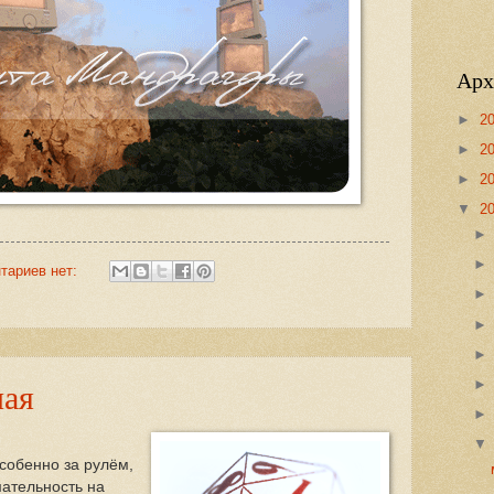
Арх
►
2
►
2
►
2
▼
2
тариев нет:
мая
особенно за рулём,
мательность на