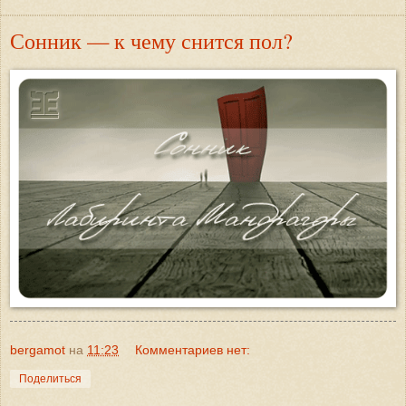
Сонник — к чему снится пол?
bergamot
на
11:23
Комментариев нет:
Поделиться