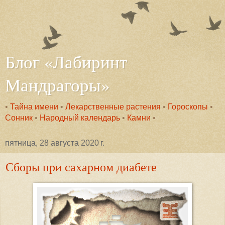
Блог «Лабиринт
Мандрагоры»
•
Тайна имени
•
Лекарственные растения
•
Гороскопы
•
Сонник
•
Народный календарь
•
Камни
•
пятница, 28 августа 2020 г.
Сборы при сахарном диабете