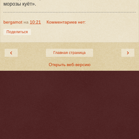
морозы куёт».
bergamot
на
10:21
Комментариев нет:
Поделиться
‹
›
Главная страница
Открыть веб-версию