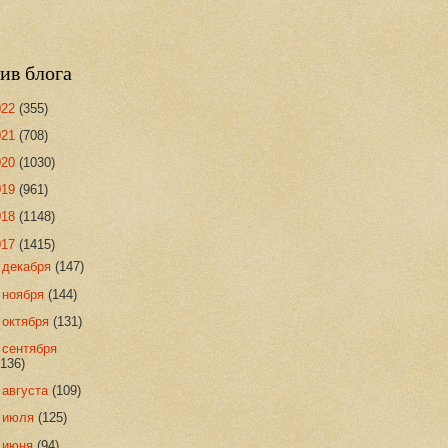
ив блога
022
(355)
021
(708)
020
(1030)
019
(961)
018
(1148)
017
(1415)
►
декабря
(147)
►
ноября
(144)
►
октября
(131)
►
сентября
(136)
►
августа
(109)
►
июля
(125)
►
июня
(94)