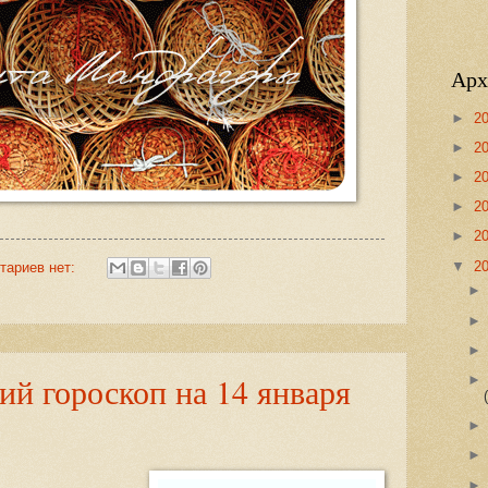
Арх
►
2
►
2
►
2
►
2
►
2
▼
2
тариев нет:
й гороскоп на 14 января