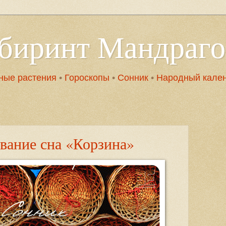
абиринт Мандраг
ные растения
•
Гороскопы
•
Сонник
•
Народный кале
вание сна «Корзина»