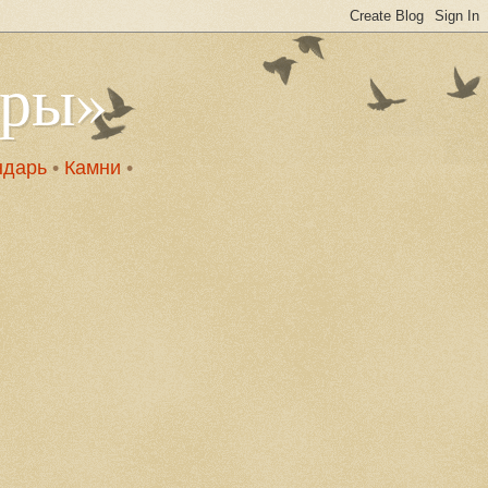
оры»
ндарь
•
Камни
•