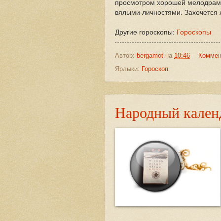
просмотром хорошей мелодрамы
вялыми личностями. Захочется 
Другие гороскопы:
Гороскопы
Автор:
bergamot
на
10:46
Коммен
Ярлыки:
Гороскоп
Народный календ