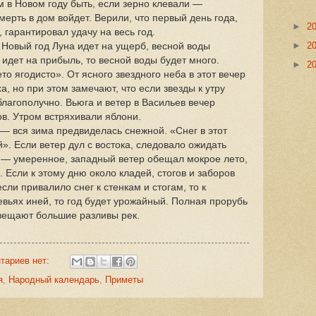
м в Новом году быть, если зерно клевали —
мерть в дом войдет. Верили, что первый день года,
►
2
гарантировал удачу на весь год.
►
2
 Новый год Луна идет на ущерб, весной воды
 идет на прибыль, то весной воды будет много.
►
2
то ягодисто». От ясного звездного неба в этот вечер
, но при этом замечают, что если звезды к утру
благополучно. Вьюга и ветер в Васильев вечер
. Утром встряхивали яблони.
а — вся зима предвиделась снежной. «Снег в этот
. Если ветер дул с востока, следовало ожидать
а — умеренное, западный ветер обещал мокрое лето,
 Если к этому дню около кладей, стогов и заборов
если привалило снег к стенкам и стогам, то к
вьях иней, то год будет урожайный. Полная прорубь
двещают большие разливы рек.
тариев нет:
я
,
Народный календарь
,
Приметы