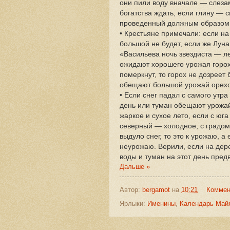
они пили воду вначале — слеза
богатства ждать, если глину — с
проведенный должным образом, 
• Крестьяне примечали: если на
большой не будет, если же Луна
«Васильева ночь звездиста — ле
ожидают хорошего урожая гороха
померкнут, то горох не дозреет 
обещают большой урожай орехов
• Если снег падал с самого утр
день или туман обещают урожай»
жаркое и сухое лето, если с юг
северный — холодное, с градом.
выдуло снег, то это к урожаю, а 
неурожаю. Верили, если на дере
воды и туман на этот день пре
Дальше »
Автор:
bergamot
на
10:21
Коммен
Ярлыки:
Именины
,
Календарь Май