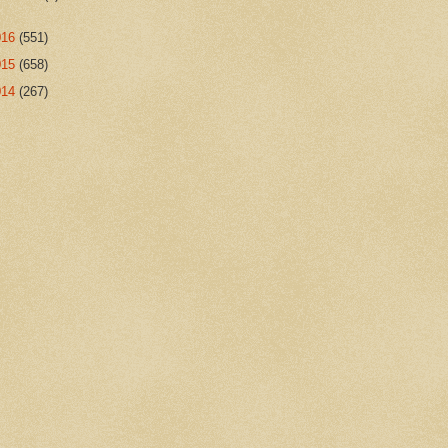
016
(551)
015
(658)
014
(267)