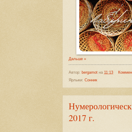
Дальше »
Автор:
bergamot
на
11:13
Коммен
Ярлыки:
Сонник
Нумерологически
2017 г.