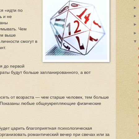
ся «идти по
ь и не
ланы
умывать. Чем
ем выше
 личности смогут в
нт.
я до первой
раты будут больше запланированного, а вот
.
сеть от возраста — чем старше человек, тем больше
. Показаны любые общеукрепляющие физические
будет царить благоприятная психологическая
организовать романтический вечер при свечах или за