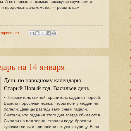
. А вот новые знакомые покажутся скучными и
ли продолжить знакомство — решать вам.
тариев нет:
арь на 14 января
День по народному календарю:
Старый Новый год. Васильев день
• Покровитель свиней, хранитель садов от червей.
Варили поросячьи ножки, чтобы ноги у людей не
болели. Девицы разгадывали сны и гадали.
Считали, что гадания этого дня всегда сбываются.
Сыпали на пол зерно, ставили воду, бросали
кусочки глины и приносили петуха и курицу. Если