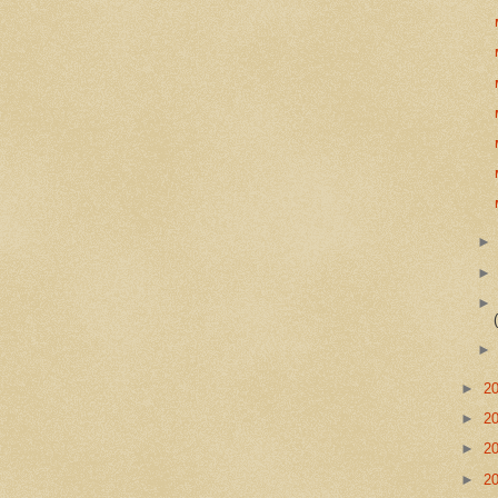
►
2
►
2
►
2
►
2