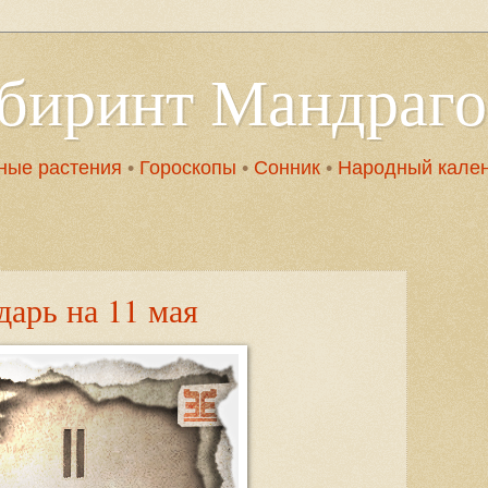
абиринт Мандраг
ные растения
•
Гороскопы
•
Сонник
•
Народный кале
арь на 11 мая