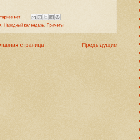
тариев нет:
я
,
Народный календарь
,
Приметы
лавная страница
Предыдущие