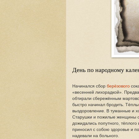
День по народному кале
Начинался сбор
берёзового
сока
«весенней лихорадкой». Предва
обтирали сбережённым мартовс
быстро начинал бродить. Тёплы
выздоровление. В туманные и хо
Старушки и пожилые женщины с
дожидались попутного, тёплого 
приносил с собою здоровье и п
надевали на больного.