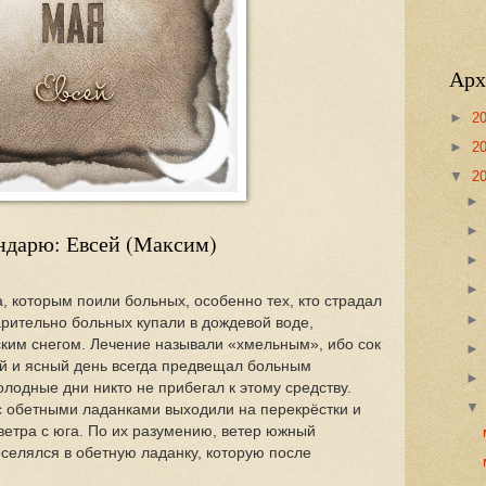
Арх
►
2
►
2
▼
2
ндарю: Евсей (Максим)
, которым поили больных, особенно тех, кто страдал
рительно больных купали в дождевой воде,
ким снегом. Лечение называли «хмельным», ибо сок
й и ясный день всегда предвещал больным
лодные дни никто не прибегал к этому средству.
 обетными ладанками выходили на перекрёстки и
ветра с юга. По их разумению, ветер южный
оселялся в обетную ладанку, которую после