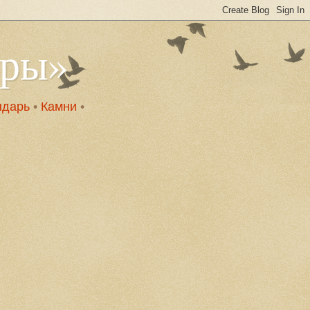
оры»
ндарь
•
Камни
•