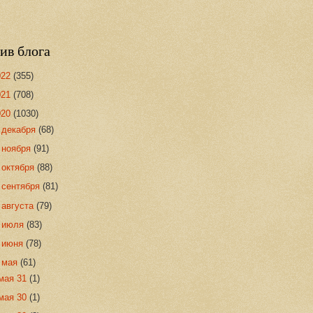
ив блога
022
(355)
021
(708)
020
(1030)
►
декабря
(68)
►
ноября
(91)
►
октября
(88)
►
сентября
(81)
►
августа
(79)
►
июля
(83)
►
июня
(78)
▼
мая
(61)
мая 31
(1)
мая 30
(1)