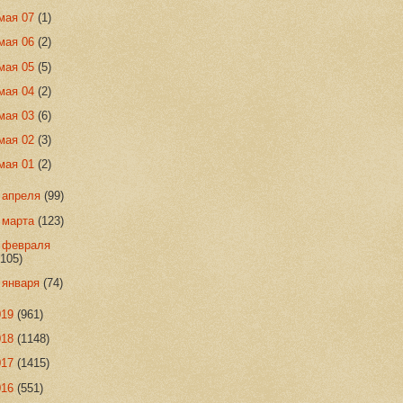
мая 07
(1)
мая 06
(2)
мая 05
(5)
мая 04
(2)
мая 03
(6)
мая 02
(3)
мая 01
(2)
►
апреля
(99)
►
марта
(123)
►
февраля
(105)
►
января
(74)
019
(961)
018
(1148)
017
(1415)
016
(551)