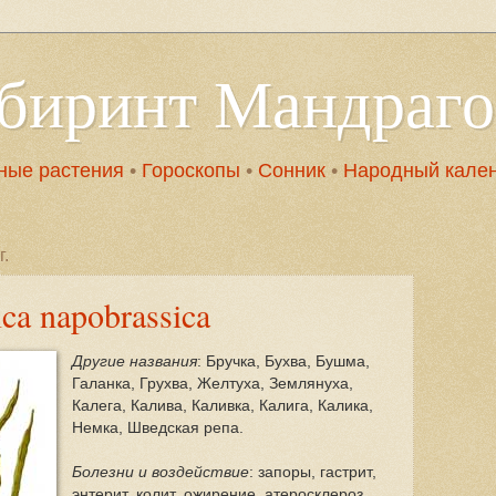
абиринт Мандраг
ные растения
•
Гороскопы
•
Сонник
•
Народный кале
г.
ca napobrassica
Другие названия
: Бручка, Бухва, Бушма,
Галанка, Грухва, Желтуха, Землянуха,
Калега, Калива, Каливка, Калига, Калика,
Немка, Шведская репа.
Болезни и воздействие
: запоры, гастрит,
энтерит, колит, ожирение, атеросклероз,