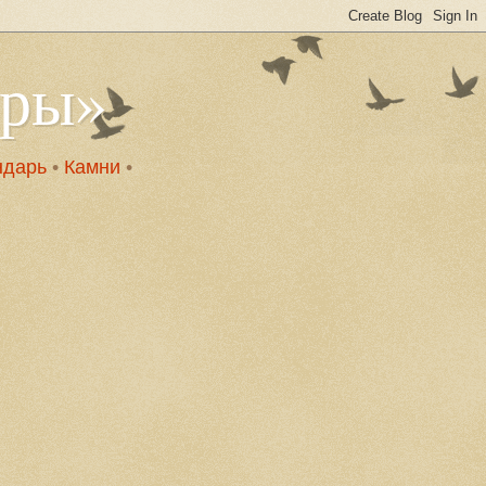
оры»
ндарь
•
Камни
•