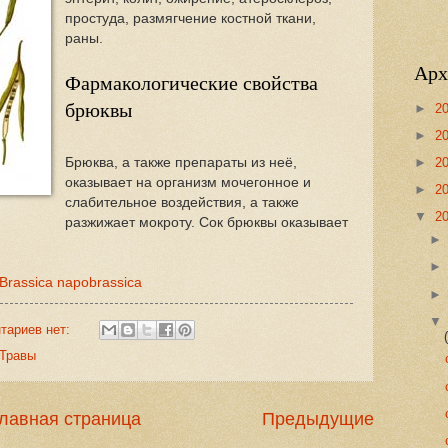
простуда, размягчение костной ткани,
раны.
Арх
Фармакологические свойства
брюквы
►
2
►
2
Брюква, а также препараты из неё,
►
2
оказывает на организм мочегонное и
►
2
слабительное воздействия, а также
▼
2
разжижает мокроту. Сок брюквы оказывает
rassica napobrassica
тариев нет:
Травы
лавная страница
Предыдущие