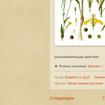
ранозаживляющее действие.
🍀 Полное описание:
Брюква — B
Автор:
bergamot
на
14:17
Коммен
Ярлыки:
Лекарственные растения
,
Следующие
Г