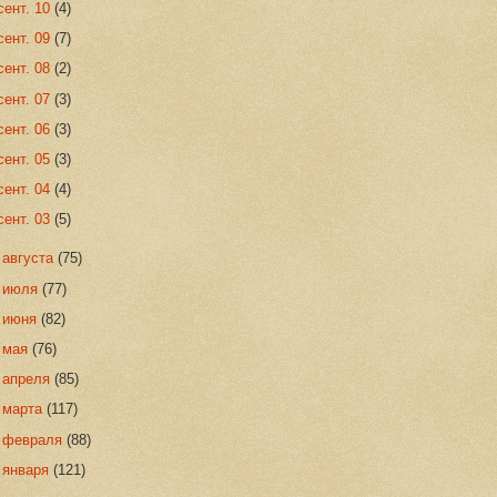
сент. 10
(4)
сент. 09
(7)
сент. 08
(2)
сент. 07
(3)
сент. 06
(3)
сент. 05
(3)
сент. 04
(4)
сент. 03
(5)
►
августа
(75)
►
июля
(77)
►
июня
(82)
►
мая
(76)
►
апреля
(85)
►
марта
(117)
►
февраля
(88)
►
января
(121)