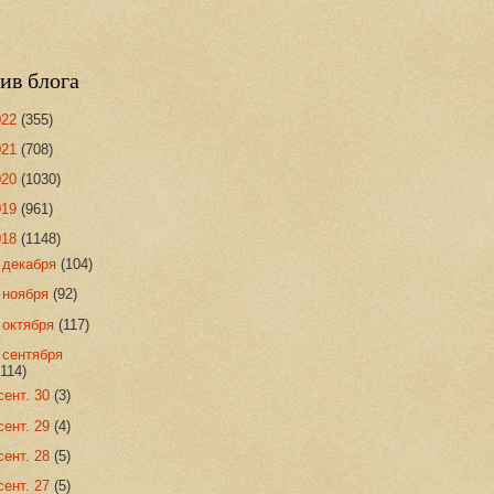
ив блога
022
(355)
021
(708)
020
(1030)
019
(961)
018
(1148)
►
декабря
(104)
►
ноября
(92)
►
октября
(117)
▼
сентября
(114)
сент. 30
(3)
сент. 29
(4)
сент. 28
(5)
сент. 27
(5)