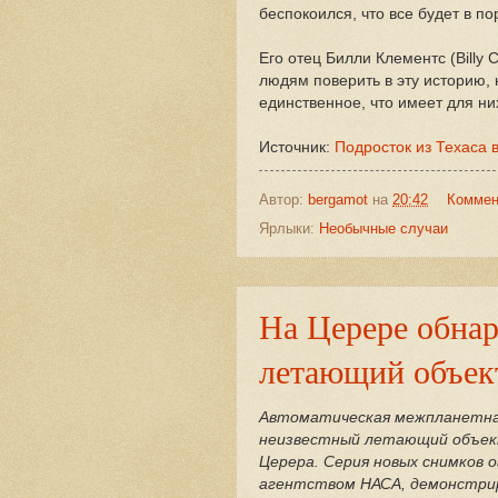
беспокоился, что все будет в по
Его отец Билли Клементс (Billy 
людям поверить в эту историю, 
единственное, что имеет для них
Источник:
Подросток из Техаса 
Автор:
bergamot
на
20:42
Коммен
Ярлыки:
Необычные случаи
На Церере обна
летающий объек
Автоматическая межпланетная
неизвестный летающий объек
Церера. Серия новых снимков 
агентством НАСА, демонстрир