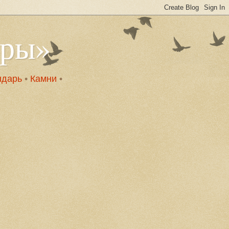
оры»
ндарь
•
Камни
•