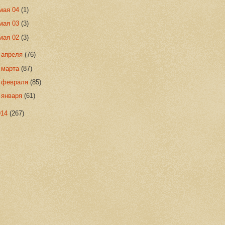
мая 04
(1)
мая 03
(3)
мая 02
(3)
►
апреля
(76)
►
марта
(87)
►
февраля
(85)
►
января
(61)
014
(267)