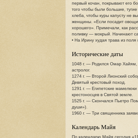
первый кочан, покрывают его б
того чтобы были большие, тугие
хлеба, чтобы куры капусту не 
женщины. «Если посадит овощи м
хорошего». Примечали, как расс
поливку — мокрый. Начинают са
• На Ирину худая трава из поля 
Исторические даты
1048 г. — Родился Омар Хайям,
астролог.
1274 г. — Второй Лионский соб
Девятый крестовый поход.
1291 г. — Египетские мамелюки
крестоносцев в Святой земле.
1525 г. — Скончался Пьетро По
души»).
1960 г. — Три священника заяви
Календарь Майя
По календарю Майя сегодня «1