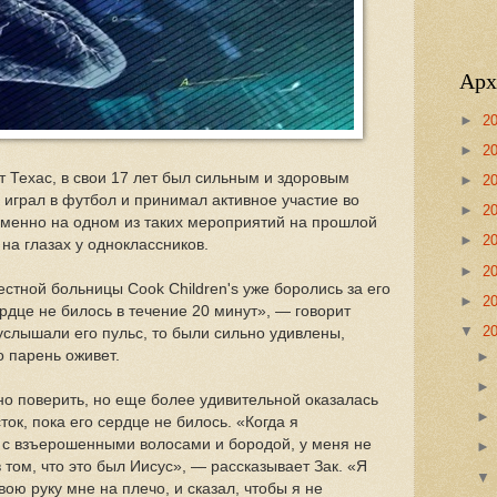
Арх
►
2
►
2
т Техас, в свои 17 лет был сильным и здоровым
►
2
 играл в футбол и принимал активное участие во
►
2
менно на одном из таких мероприятий на прошлой
►
2
 на глазах у одноклассников.
►
2
стной больницы Cook Children's уже боролись за его
►
2
ердце не билось в течение 20 минут», — говорит
▼
2
услышали его пульс, то были сильно удивлены,
о парень оживет.
но поверить, но еще более удивительной оказалась
ток, пока его сердце не билось. «Когда я
а с взъерошенными волосами и бородой, у меня не
 том, что это был Иисус», — рассказывает Зак. «Я
ою руку мне на плечо, и сказал, чтобы я не