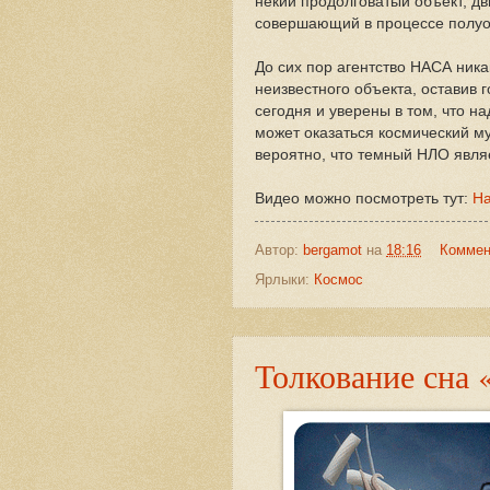
некий продолговатый объект, дв
совершающий в процессе полуо
До сих пор агентство НАСА ник
неизвестного объекта, оставив 
сегодня и уверены в том, что н
может оказаться космический му
вероятно, что темный НЛО явля
Видео можно посмотреть тут:
На
Автор:
bergamot
на
18:16
Коммен
Ярлыки:
Космос
Толкование сна 