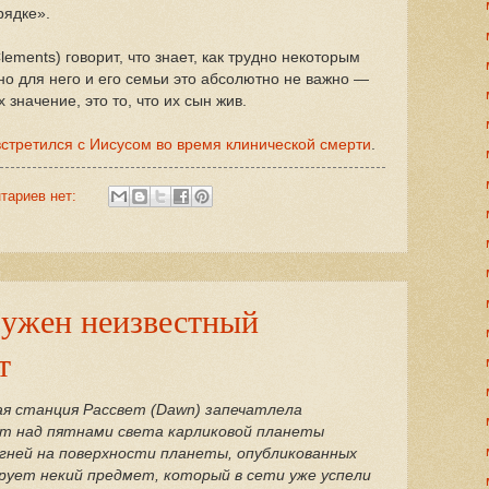
рядке».
Clements) говорит, что знает, как трудно некоторым
но для него и его семьи это абсолютно не важно —
 значение, это то, что их сын жив.
встретился с Иисусом во время клинической смерти
.
тариев нет:
ружен неизвестный
т
 станция Рассвет (Dawn) запечатлела
т над пятнами света карликовой планеты
огней на поверхности планеты, опубликованных
ует некий предмет, который в сети уже успели