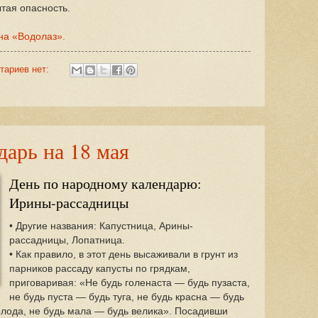
ытая опасность.
на «Водолаз».
тариев нет:
арь на 18 мая
День по народному календарю:
Ирины-рассадницы
• Другие названия: Капустница, Арины-
рассадницы, Лопатница.
• Как правило, в этот день высаживали в грунт из
парников рассаду капусты по грядкам,
приговаривая: «Не будь голенаста — будь пузаста,
не будь пуста — будь туга, не будь красна — будь
олода, не будь мала — будь велика». Посадивши