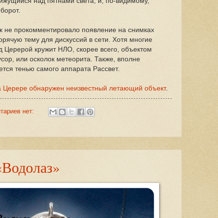
ижущийся над пятнами света, и, по-видимому,
борот.
ак не прокомментировало появление на снимках
горячую тему для дискуссий в сети. Хотя многие
ад Церерой кружит НЛО, скорее всего, объектом
сор, или осколок метеорита. Также, вполне
ется тенью самого аппарата Рассвет.
 Церере обнаружен неизвестный летающий объект
.
тариев нет:
«Водолаз»