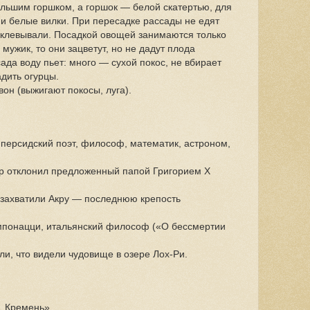
ольшим горшком, а горшок — белой скатертью, для
 и белые вилки. При пересадке рассады не едят
выклевывали. Посадкой овощей занимаются только
ужик, то они зацветут, но не дадут плода
ада воду пьет: много — сухой покос, не вбирает
дить огурцы.
вон (выжигают покосы, луга).
 персидский поэт, философ, математик, астроном,
ор отклонил предложенный папой Григорием X
 захватили Акру — последнюю крепость
мпонацци, итальянский философ («О бессмертии
ли, что видели чудовище в озере Лох-Ри.
1 Кремень».