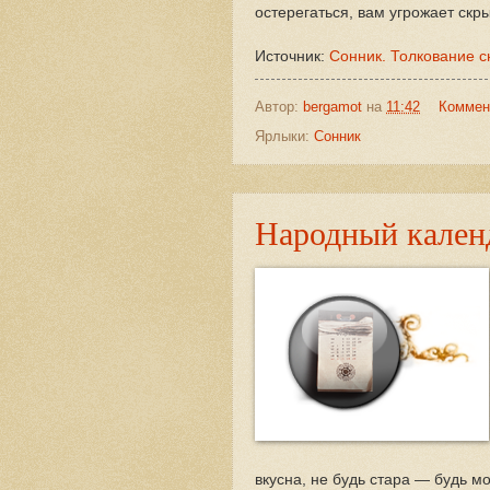
остерегаться, вам угрожает скр
Источник:
Сонник. Толкование с
Автор:
bergamot
на
11:42
Коммен
Ярлыки:
Сонник
Народный календ
вкусна, не будь стара — будь м