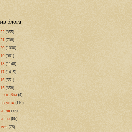
ив блога
022
(355)
021
(708)
020
(1030)
019
(961)
018
(1148)
017
(1415)
016
(551)
015
(658)
►
сентября
(4)
►
августа
(110)
►
июля
(75)
►
июня
(85)
▼
мая
(75)