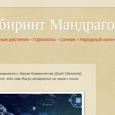
абиринт Мандраг
ные растения
•
Гороскопы
•
Сонник
•
Народный кале
чившееся с Заком Клементсом (Zack Clements),
ся, что сам Иисус возвратил их сына с того