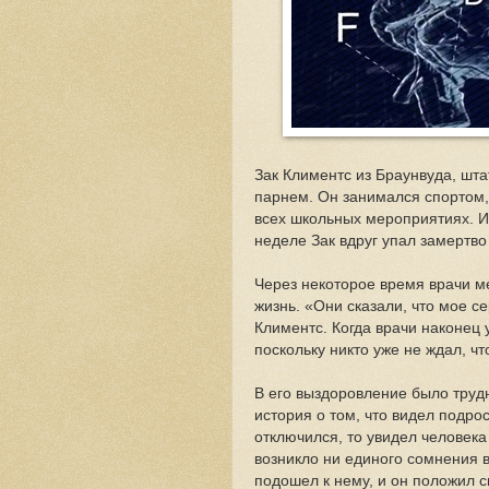
Зак Климентс из Браунвуда, шта
парнем. Он занимался спортом,
всех школьных мероприятиях. И
неделе Зак вдруг упал замертво
Через некоторое время врачи ме
жизнь. «Они сказали, что мое с
Климентс. Когда врачи наконец 
поскольку никто уже не ждал, чт
В его выздоровление было труд
история о том, что видел подрос
отключился, то увидел человек
возникло ни единого сомнения в
подошел к нему, и он положил св