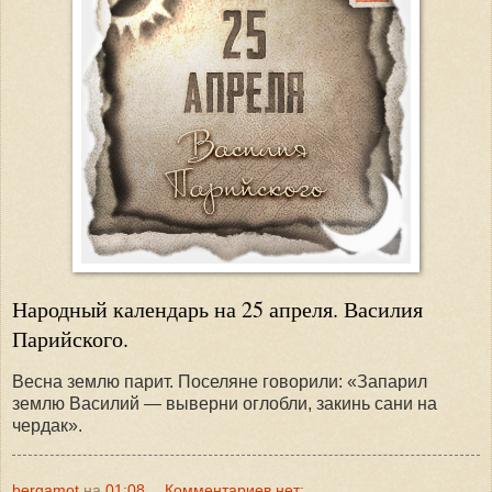
Народный календарь на 25 апреля. Василия
Парийского.
Весна землю парит. Поселяне говорили: «Запарил
землю Василий — выверни оглобли, закинь сани на
чердак».
bergamot
на
01:08
Комментариев нет: