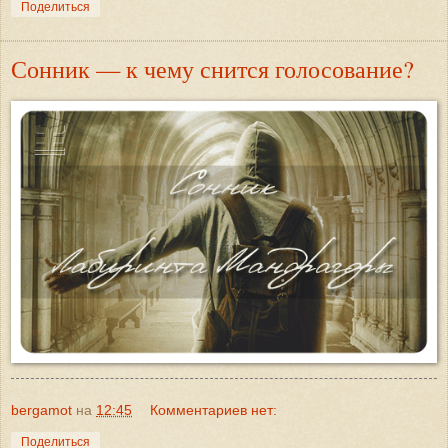
Поделиться
Сонник — к чему снится голосование?
bergamot
на
12:45
Комментариев нет:
Поделиться