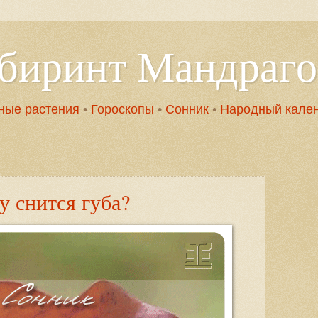
абиринт Мандраг
ные растения
•
Гороскопы
•
Сонник
•
Народный кале
 снится губа?