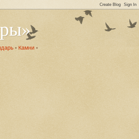
оры»
ндарь
•
Камни
•