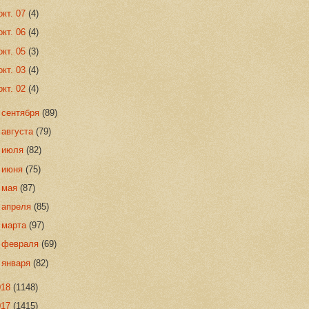
окт. 07
(4)
окт. 06
(4)
окт. 05
(3)
окт. 03
(4)
окт. 02
(4)
►
сентября
(89)
►
августа
(79)
►
июля
(82)
►
июня
(75)
►
мая
(87)
►
апреля
(85)
►
марта
(97)
►
февраля
(69)
►
января
(82)
018
(1148)
017
(1415)