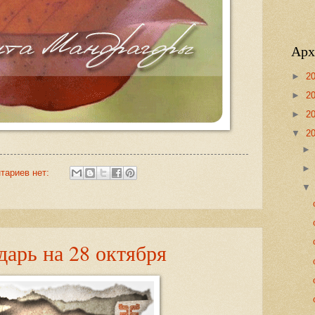
Арх
►
2
►
2
►
2
▼
2
тариев нет:
арь на 28 октября