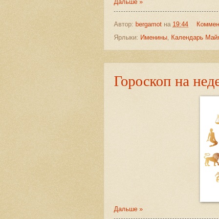
Дальше »
Автор:
bergamot
на
19:44
Коммен
Ярлыки:
Именины
,
Календарь Май
Гороскоп на нед
Дальше »