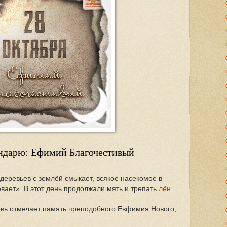
ендарю: Ефимий Благочестивый
деревьев с землёй смыкает, всякое насекомое в
евает». В этот день продолжали мять и трепать
лён
.
овь отмечает память преподобного Евфимия Нового,