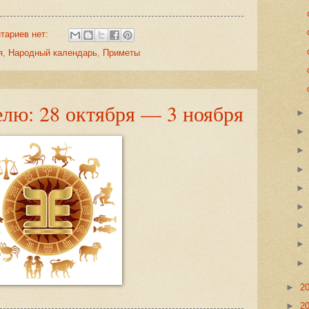
тариев нет:
я
,
Народный календарь
,
Приметы
елю: 28 октября — 3 ноября
►
2
►
2