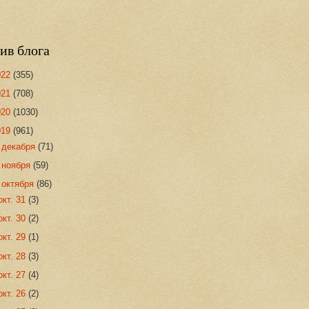
ив блога
022
(355)
021
(708)
020
(1030)
019
(961)
►
декабря
(71)
►
ноября
(59)
▼
октября
(86)
окт. 31
(3)
окт. 30
(2)
окт. 29
(1)
окт. 28
(3)
окт. 27
(4)
окт. 26
(2)