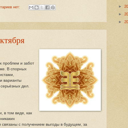
►
2
тариев нет:
►
2
►
2
октября
х проблем и забот
ке. В спорных
истами,
и варианты
 серьёзных дел.
, в том виде, как
 никаких
 связаны с получением выгоды в будущем, за