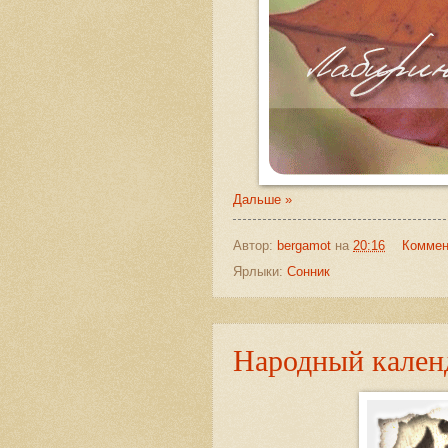
Дальше »
Автор:
bergamot
на
20:16
Коммен
Ярлыки:
Сонник
Народный календ