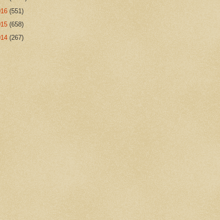
016
(551)
015
(658)
014
(267)