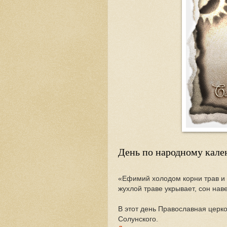
День по народному кал
«Ефимий холодом корни трав и 
жухлой траве укрывает, сон нав
В этот день Православная церк
Солунского.