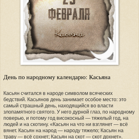
День по народному календарю: Касьяна
Касьян считался в народе символом всяческих
бедствий. Касьянов день занимает особое место: это
самый страшный день, находящийся во власти
злопамятного святого. У него дурной глаз, по народному
поверью, и потому год високосный — тяжелый год, на
людей и на скотину. «Касьян на что ни взглянет — всё
вянет. Касьян на народ — народу тяжело; Касьян на
траву — всё сохнет; Касьян на скот — скот дохнет».