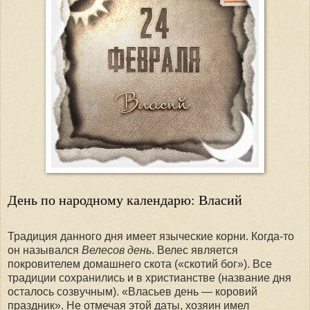
День по народному календарю: Власий
Традиция данного дня имеет языческие корни. Когда-то
он назывался
Велесов день
. Велес является
покровителем домашнего скота («скотий бог»). Все
традиции сохранились и в христианстве (название дня
осталось созвучным). «Власьев день — коровий
праздник». Не отмечая этой даты, хозяин имел