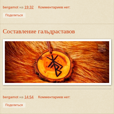
bergamot
на
19:32
Комментариев нет:
Поделиться
Составление гальдраставов
bergamot
на
14:54
Комментариев нет:
Поделиться