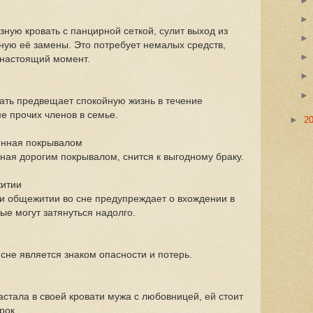
зную кровать с панцирной сеткой, сулит выход из
чную её замены. Это потребует немалых средств,
 настоящий момент.
ать предвещает спокойную жизнь в течение
ме прочих членов в семье.
►
2
ленная покрывалом
ная дорогим покрывалом, снится к выгодному браку.
житии
ли общежитии во сне предупреждает о вхождении в
ые могут затянуться надолго.
сне является знаком опасности и потерь.
астала в своей кровати мужа с любовницей, ей стоит
рок.