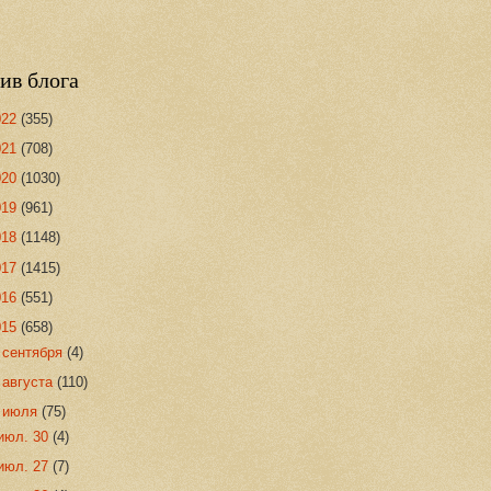
ив блога
022
(355)
021
(708)
020
(1030)
019
(961)
018
(1148)
017
(1415)
016
(551)
015
(658)
►
сентября
(4)
►
августа
(110)
▼
июля
(75)
июл. 30
(4)
июл. 27
(7)