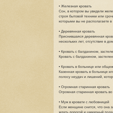
• Железная кровать
Сон, в котором вы увидели желе
строя бытовой техники или сро
которыми вы не располагаете в
• Деревянная кровать
Приснившаяся деревянная кров
нескольких лет, отсутствие в до
• Кровать с балдахином, засте
Кровать с балдахином, застелен
• Кровать в больнице или обще
Казенная кровать в больнице и
полосу неудач и лишений, котор
• Огромная старинная кровать
Огромная старинная кровать во 
• Муж в кровати с любовницей
Если женщине снится, что она з
ждать дорогой и шикарный пода