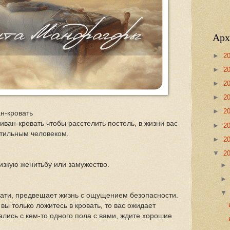
Арх
►
2
►
2
►
2
►
2
►
2
ан-кровать
иван-кровать чтобы расстелить постель, в жизни вас
►
2
етильным человеком.
►
2
▼
2
лизкую женитьбу или замужество.
овати, предвещает жизнь с ощущением безопасности.
вы только ложитесь в кровать, то вас ожидает
зались с кем-то одного пола с вами, ждите хорошие