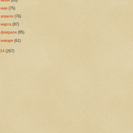
►
июня
(85)
►
мая
(75)
►
апреля
(76)
►
марта
(87)
►
февраля
(85)
►
января
(61)
014
(267)