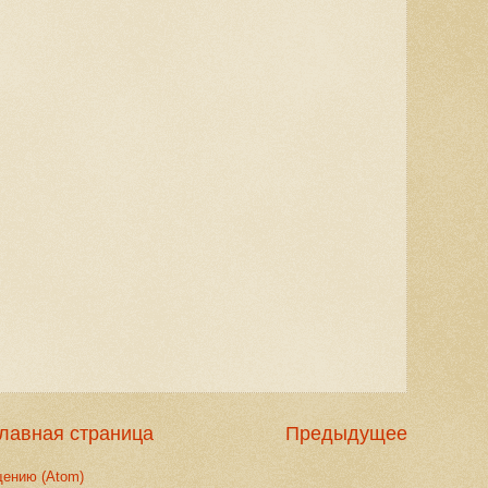
лавная страница
Предыдущее
щению (Atom)