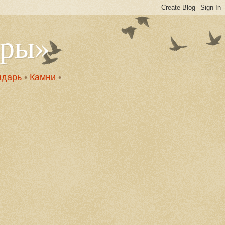
оры»
ндарь
•
Камни
•