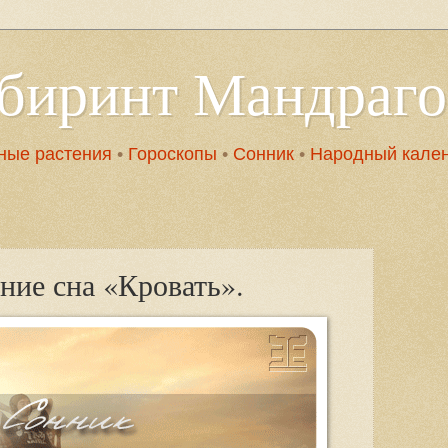
абиринт Мандраг
ные растения
•
Гороскопы
•
Сонник
•
Народный кале
ние сна «Кровать».