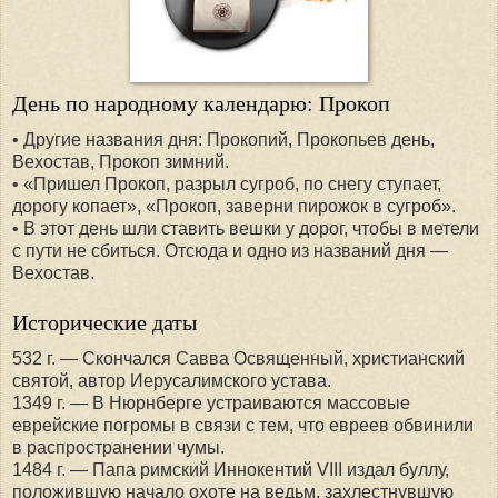
День по народному календарю: Прокоп
• Другие названия дня: Прокопий, Прокопьев день,
Вехостав, Прокоп зимний.
• «Пришел Прокоп, разрыл сугроб, по снегу ступает,
дорогу копает», «Прокоп, заверни пирожок в сугроб».
• В этот день шли ставить вешки у дорог, чтобы в метели
с пути не сбиться. Отсюда и одно из названий дня —
Вехостав.
Исторические даты
532 г. — Скончался Савва Освященный, христианский
святой, автор Иерусалимского устава.
1349 г. — В Нюрнберге устраиваются массовые
еврейские погромы в связи с тем, что евреев обвинили
в распространении чумы.
1484 г. — Папа римский Иннокентий VIII издал буллу,
положившую начало охоте на ведьм, захлестнувшую