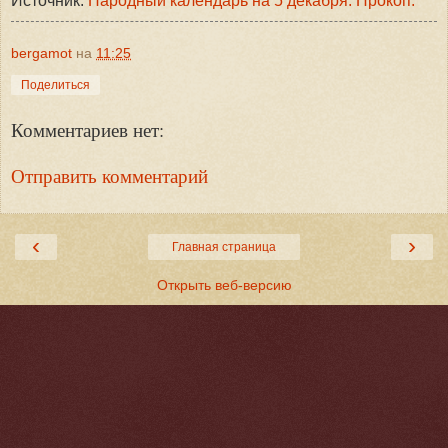
Источник:
Народный календарь на 5 декабря. Прокоп.
bergamot
на
11:25
Поделиться
Комментариев нет:
Отправить комментарий
‹
›
Главная страница
Открыть веб-версию