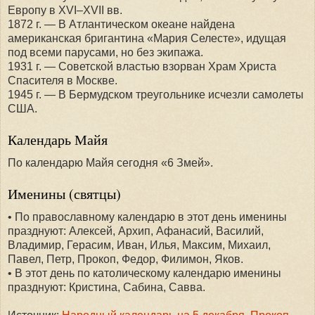
Европу в XVI–XVII вв.
1872 г. — В Атлантическом океане найдена
американская бригантина «Мария Селесте», идущая
под всеми парусами, но без экипажа.
1931 г. — Советской властью взорван Храм Христа
Спасителя в Москве.
1945 г. — В Бермудском треугольнике исчезли самолеты
США.
Календарь Майя
По календарю Майя сегодня «6 Змей».
Именины (святцы)
• По православному календарю в этот день именины
празднуют: Алексей, Архип, Афанасий, Василий,
Владимир, Герасим, Иван, Илья, Максим, Михаил,
Павел, Петр, Прокоп, Федор, Филимон, Яков.
• В этот день по католическому календарю именины
празднуют: Кристина, Сабина, Савва.