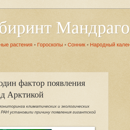
абиринт Мандраг
ные растения
•
Гороскопы
•
Сонник
•
Народный кале
один фактор появления
ад Арктикой
ониторинга климатических и экологических
РАН установили причину появления гигантской