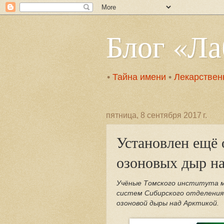
Блог «Л
•
Тайна имени
•
Лекарствен
пятница, 8 сентября 2017 г.
Установлен ещё 
озоновых дыр н
Учёные Томского института м
систем Сибирского отделения 
озоновой дыры над Арктикой.