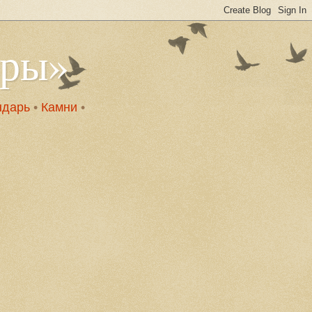
оры»
ндарь
•
Камни
•