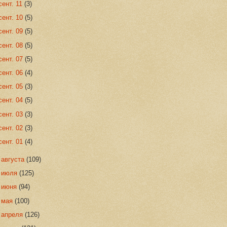
сент. 11
(3)
сент. 10
(5)
сент. 09
(5)
сент. 08
(5)
сент. 07
(5)
сент. 06
(4)
сент. 05
(3)
сент. 04
(5)
сент. 03
(3)
сент. 02
(3)
сент. 01
(4)
►
августа
(109)
►
июля
(125)
►
июня
(94)
►
мая
(100)
►
апреля
(126)