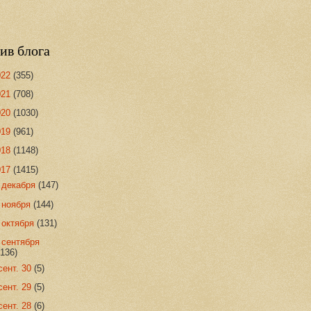
ив блога
022
(355)
021
(708)
020
(1030)
019
(961)
018
(1148)
017
(1415)
►
декабря
(147)
►
ноября
(144)
►
октября
(131)
▼
сентября
(136)
сент. 30
(5)
сент. 29
(5)
сент. 28
(6)