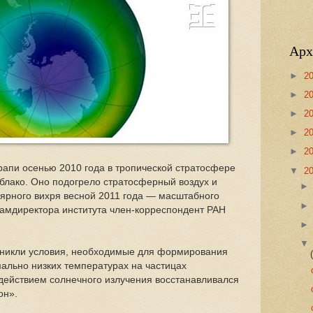
Арх
►
2
►
2
►
2
►
2
►
2
апи осенью 2010 года в тропической стратосфере
▼
2
лако. Оно подогрело стратосферный воздух и
ярного вихря весной 2011 года — масштабного
замдиректора института член-корреспондент РАН
озникли условия, необходимые для формирования
мально низких температурах на частицах
действием солнечного излучения восстанавливался
он».