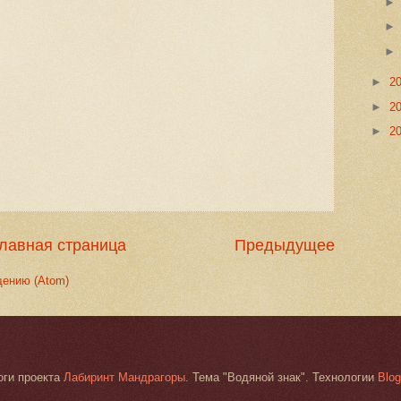
►
2
►
2
►
2
лавная страница
Предыдущее
щению (Atom)
оги проекта
Лабиринт Мандрагоры
. Тема "Водяной знак". Технологии
Blog