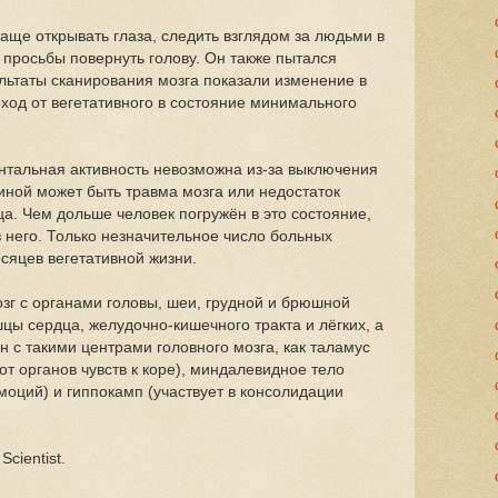
аще открывать глаза, следить взглядом за людьми в
 просьбы повернуть голову. Он также пытался
ультаты сканирования мозга показали изменение в
ход от вегетативного в состояние минимального
нтальная активность невозможна из-за выключения
ной может быть травма мозга или недостаток
ца. Чем дольше человек погружён в это состояние,
 него. Только незначительное число больных
сяцев вегетативной жизни.
г с органами головы, шеи, грудной и брюшной
цы сердца, желудочно-кишечного тракта и лёгких, а
н с такими центрами головного мозга, как таламус
от органов чувств к коре), миндалевидное тело
оций) и гиппокамп (участвует в консолидации
cientist.