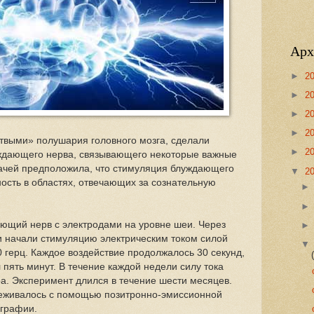
Арх
►
2
►
2
►
2
►
2
ртвыми» полушария головного мозга, сделали
►
2
ждающего нерва, связывающего некоторые важные
ачей предположила, что стимуляция блуждающего
▼
2
ость в областях, отвечающих за сознательную
ющий нерв с электродами на уровне шеи. Через
 начали стимуляцию электрическим током силой
 герц. Каждое воздействие продолжалось 30 секунд,
пять минут. В течение каждой недели силу тока
а. Эксперимент длился в течение шести месяцев.
леживалось с помощью позитронно-эмиссионной
графии.