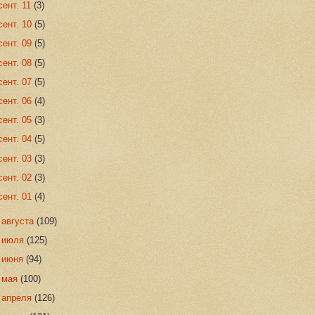
сент. 11
(3)
сент. 10
(5)
сент. 09
(5)
сент. 08
(5)
сент. 07
(5)
сент. 06
(4)
сент. 05
(3)
сент. 04
(5)
сент. 03
(3)
сент. 02
(3)
сент. 01
(4)
►
августа
(109)
►
июля
(125)
►
июня
(94)
►
мая
(100)
►
апреля
(126)