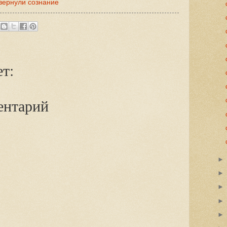
вернули сознание
т:
ентарий