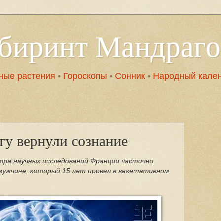
абиринт Мандраг
ные растения
•
Гороскопы
•
Сонник
•
Народный кале
гу вернули сознание
тра научных исследований Франции частично
мужчине, который 15 лет провел в вегетативном