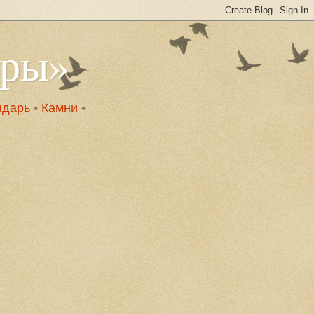
оры»
ндарь
•
Камни
•