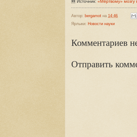
🆕 Источник:
«Мёртвому» мозгу 
Автор:
bergamot
на
14:46
Ярлыки:
Новости науки
Комментариев не
Отправить комм