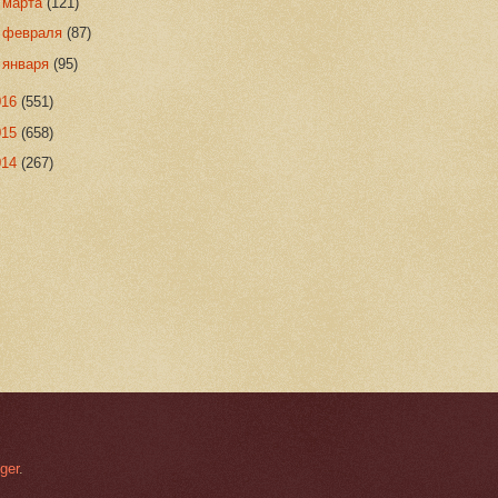
►
марта
(121)
►
февраля
(87)
►
января
(95)
016
(551)
015
(658)
014
(267)
ger
.