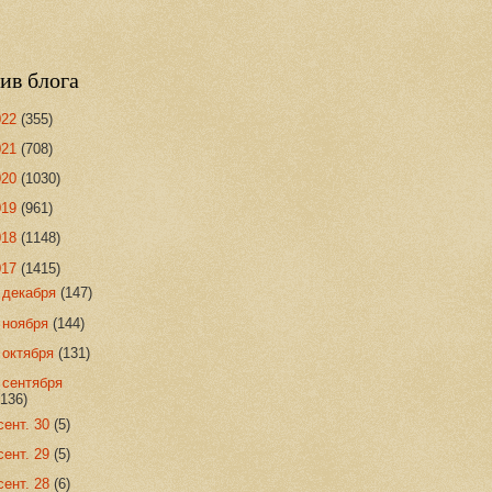
ив блога
022
(355)
021
(708)
020
(1030)
019
(961)
018
(1148)
017
(1415)
►
декабря
(147)
►
ноября
(144)
►
октября
(131)
▼
сентября
(136)
сент. 30
(5)
сент. 29
(5)
сент. 28
(6)