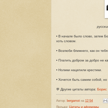
русски
• В начале было слово, затем Б
хоть словом.
• Возлюби ближнего, как он тебя
• Платить добром за добро не к
• Нолики нацепили крестики.
• Хочется быть самим собой, но 
💬 Другие цитаты автора:
Борис
Автор:
bergamot
на
12:54
Ярлыки:
Цитаты и афоризмы