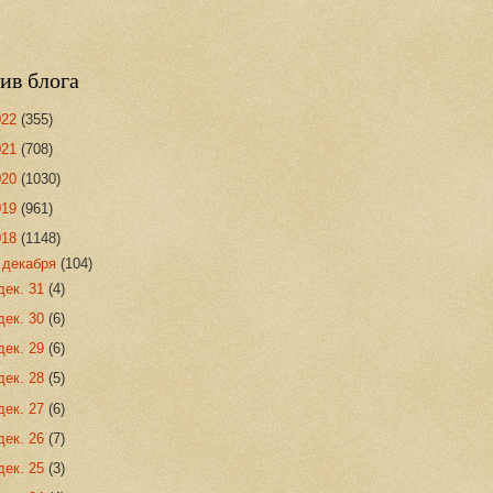
ив блога
022
(355)
021
(708)
020
(1030)
019
(961)
018
(1148)
▼
декабря
(104)
дек. 31
(4)
дек. 30
(6)
дек. 29
(6)
дек. 28
(5)
дек. 27
(6)
дек. 26
(7)
дек. 25
(3)