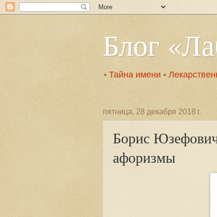
Блог «Л
•
Тайна имени
•
Лекарствен
пятница, 28 декабря 2018 г.
Борис Юзефович
афоризмы