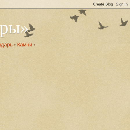
оры»
ндарь
•
Камни
•