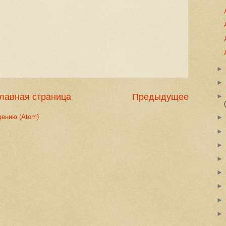
лавная страница
Предыдущее
щению (Atom)