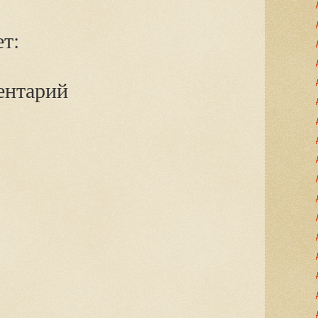
т:
ентарий