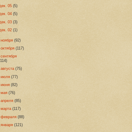
дек. 05
(5)
дек. 04
(5)
дек. 03
(3)
дек. 02
(1)
►
ноября
(92)
►
октября
(117)
►
сентября
(114)
►
августа
(75)
►
июля
(77)
►
июня
(82)
►
мая
(76)
►
апреля
(85)
►
марта
(117)
►
февраля
(88)
►
января
(121)