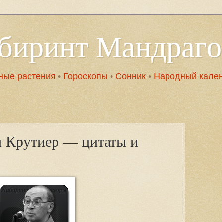
абиринт Мандраг
ные растения
•
Гороскопы
•
Сонник
•
Народный кале
 Крутиер — цитаты и