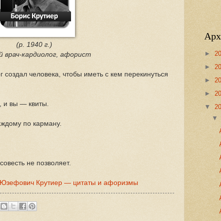
Арх
(р. 1940 г.)
►
2
й врач-кардиолог, афорист
►
2
ог создал человека, чтобы иметь с кем перекинуться
►
2
►
2
, и вы — квиты.
▼
2
аждому по карману.
совесть не позволяет.
 Юзефович Крутиер — цитаты и афоризмы