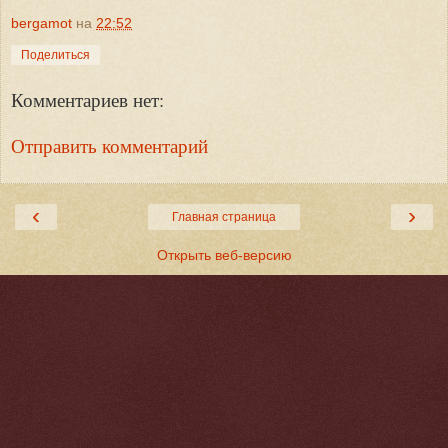
bergamot
на
22:52
Поделиться
Комментариев нет:
Отправить комментарий
‹
›
Главная страница
Открыть веб-версию