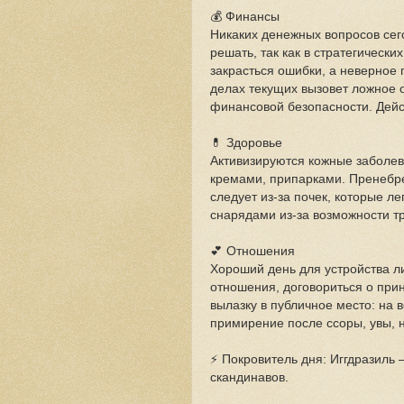
💰 Финансы
Никаких денежных вопросов сег
решать, так как в стратегически
закрасться ошибки, а неверное
делах текущих вызовет ложное
финансовой безопасности. Дейс
💊 Здоровье
Активизируются кожные заболев
кремами, припарками. Пренебре
следует из-за почек, которые ле
снарядами из-за возможности т
💕 Отношения
Хороший день для устройства л
отношения, договориться о при
вылазку в публичное место: на в
примирение после ссоры, увы, 
⚡ Покровитель дня: Иггдразиль
скандинавов.