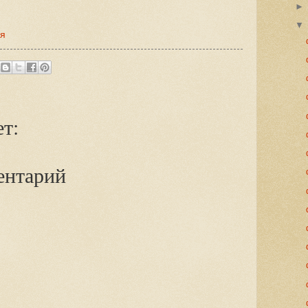
ля
т:
ентарий