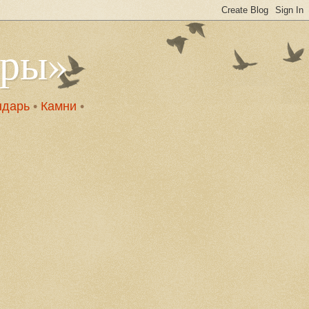
оры»
ндарь
•
Камни
•