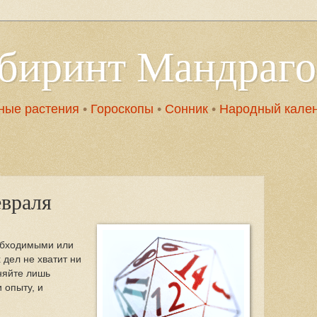
абиринт Мандраг
ные растения
•
Гороскопы
•
Сонник
•
Народный кале
евраля
обходимыми или
дел не хватит ни
няйте лишь
 опыту, и