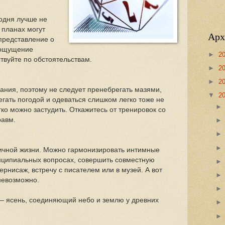
одня лучше не
х планах могут
Арх
 представление о
 ощущение
►
2
твуйте по обстоятельствам.
►
2
►
2
ания, поэтому не следует пренебрегать мазями,
▼
2
гать погодой и одеваться слишком легко тоже не
гко можно застудить. Откажитесь от тренировок со
равм.
ичной жизни. Можно гармонизировать интимные
нципиальных вопросах, совершить совместную
ернисаж, встречу с писателем или в музей. А вот
невозможно.
 — ясень, соединяющий небо и землю у древних