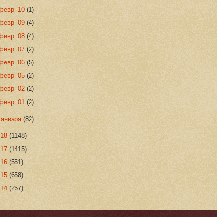
февр. 10
(1)
февр. 09
(4)
февр. 08
(4)
февр. 07
(2)
февр. 06
(5)
февр. 05
(2)
февр. 02
(2)
февр. 01
(2)
►
января
(82)
018
(1148)
017
(1415)
016
(551)
015
(658)
014
(267)