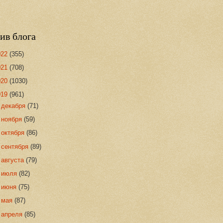
ив блога
022
(355)
021
(708)
020
(1030)
019
(961)
►
декабря
(71)
►
ноября
(59)
►
октября
(86)
►
сентября
(89)
►
августа
(79)
►
июля
(82)
►
июня
(75)
►
мая
(87)
►
апреля
(85)