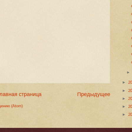
►
2
►
2
лавная страница
Предыдущее
►
2
щению (Atom)
►
2
►
2