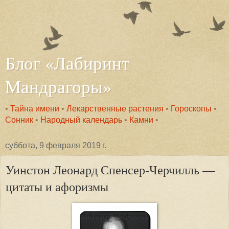
Блог «Лабиринт
Мандрагоры»
•
Тайна имени
•
Лекарственные растения
•
Гороскопы
•
Сонник
•
Народный календарь
•
Камни
•
суббота, 9 февраля 2019 г.
Уинстон Леонард Спенсер-Черчилль —
цитаты и афоризмы