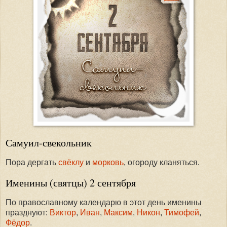
Самуил-свекольник
Пора дергать
свёклу
и
морковь
, огороду кланяться.
Именины (святцы) 2 сентября
По православному календарю в этот день именины
празднуют:
Виктор
,
Иван
,
Максим
,
Никон
,
Тимофей
,
Фёдор
.