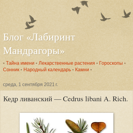
Блог «Лабиринт
Мандрагоры»
•
Тайна имени
•
Лекарственные растения
•
Гороскопы
•
Сонник
•
Народный календарь
•
Камни
•
среда, 1 сентября 2021 г.
Кедр ливанский — Cedrus libani A. Rich.