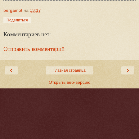
bergamot
на
13:17
Поделиться
Комментариев нет:
Отправить комментарий
‹
›
Главная страница
Открыть веб-версию