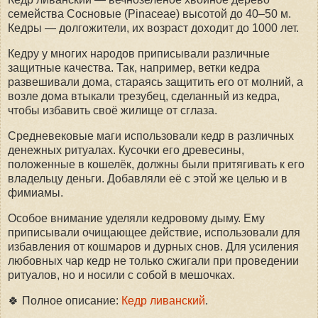
семейства Сосновые (Pinaceae) высотой до 40–50 м.
Кедры — долгожители, их возраст доходит до 1000 лет.
Кедру у многих народов приписывали различные
защитные качества. Так, например, ветки кедра
развешивали дома, стараясь защитить его от молний, а
возле дома втыкали трезубец, сделанный из кедра,
чтобы избавить своё жилище от сглаза.
Средневековые маги использовали кедр в различных
денежных ритуалах. Кусочки его древесины,
положенные в кошелёк, должны были притягивать к его
владельцу деньги. Добавляли её с этой же целью и в
фимиамы.
Особое внимание уделяли кедровому дыму. Ему
приписывали очищающее действие, использовали для
избавления от кошмаров и дурных снов. Для усиления
любовных чар кедр не только сжигали при проведении
ритуалов, но и носили с собой в мешочках.
🍀 Полное описание:
Кедр ливанский
.